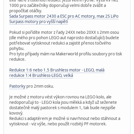
1000 pro začátečníky doporučuji velmi dobře zvážit a
propočítat otáčky.
Sada Surpass motor 2430 a ESC pro AC motory, max 2S LiPo
Surpass motory pro vyšší napětí
Pokud si pořídíte motor z řady 24XX nebo 20XX s 2mm osou
(dle mého pro pohon LEGO aut naprosto dostačující) budete
potřebovat vytisknout redukci a zajistit přenos točivého
pohybu.
Pro tyto případy mám na Makerworld profilu soubory pro tisk
redukce.
Redukce 1:6 nebo 1.5 Brushless motor - LEGO, malá
redukce 1:4 Brushless-LEGO, velká
Pastorky
pro 2mm osku.
Je možné z motoru vést výkon rovnou na LEGO kolo, ale
nedoporučuji to - LEGO kola jsou měkká a když už seženete
dostatečně malý pastorek s modulem 1, tak bude nejspíše
kovový.
Redukci s adaptérem je možné si navrhnout nebo stáhnout a
vytisknout - viz výše, nebo použít rozbitý PF motorek.