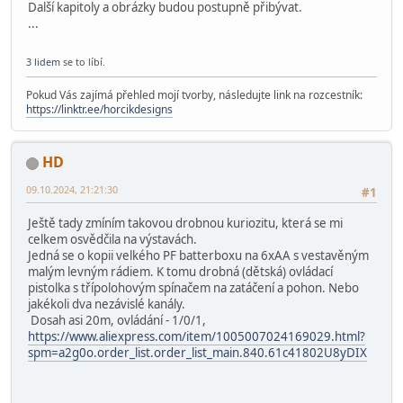
Další kapitoly a obrázky budou postupně přibývat.
...
3 lidem
se to líbí.
Pokud Vás zajímá přehled mojí tvorby, následujte link na rozcestník:
https://linktr.ee/horcikdesigns
HD
09.10.2024, 21:21:30
#1
Ještě tady zmíním takovou drobnou kuriozitu, která se mi
celkem osvědčila na výstavách.
Jedná se o kopii velkého PF batterboxu na 6xAA s vestavěným
malým levným rádiem. K tomu drobná (dětská) ovládací
pistolka s třípolohovým spínačem na zatáčení a pohon. Nebo
jakékoli dva nezávislé kanály.
Dosah asi 20m, ovládání - 1/0/1,
https://www.aliexpress.com/item/1005007024169029.html?
spm=a2g0o.order_list.order_list_main.840.61c41802U8yDIX