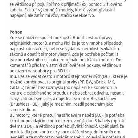
se většinou připojují přímo k přijímači (Rx) pomocí 3 žilového
kabelu. Existují výkonnější modely, které vyžadují vlastní
napájení, ale zatím mi vždy stačilo Geekservo.
Pohon
Zde se nabízí nespočet možností. Buď jít cestou úpravy
originálních motorů, a mohu říci, že je to v mnoha případech
naprosto dostačující, nebo se vydat na nemilost fyzikálních
zákonů a opatřit si motor vlastní. Zde je potřeba počítat i s
tvorbou vlastního či jinak neoriginálního držáku motoru. Do
komentářů přidám vlastní či ciz íověřené pokusy, většinou s
odkazem na soubory pro 3D tisk.
Inu. Lze se vydat cestou motorů stejnosměrných(DC) , které je
možné kombinovat i s originál prvky (PF, BW, sBrick, MK,
CaDa...) téměř bez rozmyslu (po napájení PF konektoru a
kontrole odebíraného proudu), nebo sebrat odvahu, nasadit
svaly, zatnout svěrače, a objednat si motor Bezkartáčový
(Brushless - BL) . Jaký je mezi nimi rozdíl ponechám jako
samostudium.
BL motory, které pracují na střídavém napětí (AC), je potřeba
krmit odpovídajícím kontrolerem, z nějž jdou 3 kabely (oproti
dvěma u DC), a většinou potřebují větší chladič. Opět platí, že
pro letadla jsou kontrolery spro otáčení se jedním směrem
levnější, a za možnost provádět manévr couvání je potřeba si