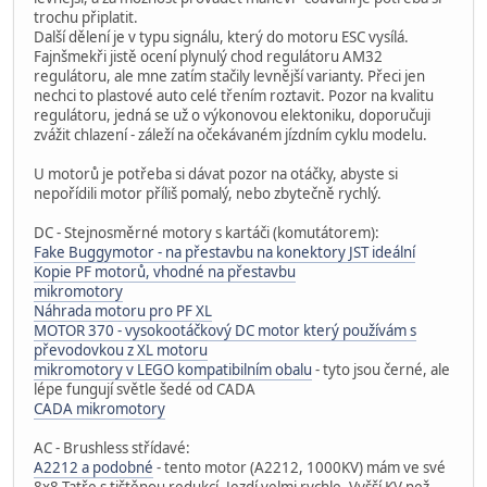
trochu připlatit.
Další dělení je v typu signálu, který do motoru ESC vysílá.
Fajnšmekři jistě ocení plynulý chod regulátoru AM32
regulátoru, ale mne zatím stačily levnější varianty. Přeci jen
nechci to plastové auto celé třením roztavit. Pozor na kvalitu
regulátoru, jedná se už o výkonovou elektoniku, doporučuji
zvážit chlazení - záleží na očekávaném jízdním cyklu modelu.
U motorů je potřeba si dávat pozor na otáčky, abyste si
nepořídili motor příliš pomalý, nebo zbytečně rychlý.
DC - Stejnosměrné motory s kartáči (komutátorem):
Fake Buggymotor - na přestavbu na konektory JST ideální
Kopie PF motorů, vhodné na přestavbu
mikromotory
Náhrada motoru pro PF XL
MOTOR 370 - vysokootáčkový DC motor který používám s
převodovkou z XL motoru
mikromotory v LEGO kompatibilním obalu
- tyto jsou černé, ale
lépe fungují světle šedé od CADA
CADA mikromotory
AC - Brushless střídavé:
A2212 a podobné
- tento motor (A2212, 1000KV) mám ve své
8x8 Tatře s tištěnou redukcí. Jezdí velmi rychle. Vyšší KV než