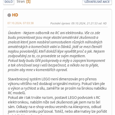
Stran
1
DOLŮ
UŽIVATELSKÉ AKCE
HD
07.10.2024, 07:03:38
Poslední úprava
: 09.10.2024, 21:21:53 od: HD
Úvodem - Nejsem odborník na RC ani elektroniku. Vše co zde
budu prezentovat jsou moje vlastní amatérské zkušenosti a
znalosti které jsem nasbíral samostudiem různých náhodných
amatérských a komerčních videí a článků. Jistě se mezi čtenáři
najdou povolanější, kteří dokáží lépe vysvětlit proč a jak. Nejsem
zodpovědný za to, co provedete se svým majetkem.
Pokud tady budu šířit polopravdy a mýty o zapojení komponent
a tak ohrožoval svoji i vaši bezpečnost, a někdo na to přijde,
prosím aby mne v komentářích opravil.
Stavebnicový systém LEGO není dimenzován pro přenos
výkonu většího než dodávají originální motory. Pokud Vám jde
o výkon a rychlost a sílu, zaměřte se prosím na širokou nabídku
RC modelů.
Pokud ale i tak trváte na tom, postavit LEGO podvozek s RC
elektronikou, nabízím níže své zkušenosti jak jsem na to šel
sám. Odkazy na e-shop vedou vesměs na Aliexpress, odkud
jsem si elektroniku pořizoval. Totéž, nebo alternativy lze pořídit