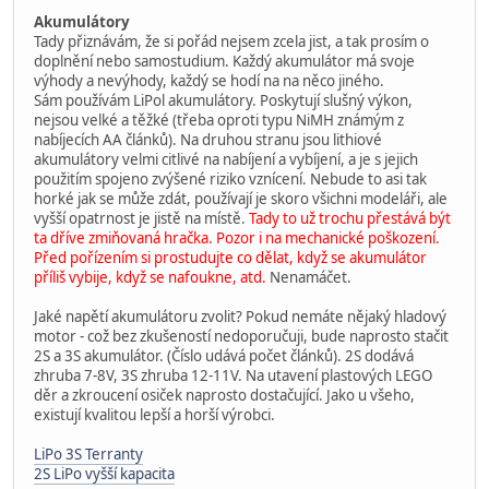
Akumulátory
Tady přiznávám, že si pořád nejsem zcela jist, a tak prosím o
doplnění nebo samostudium. Každý akumulátor má svoje
výhody a nevýhody, každý se hodí na na něco jiného.
Sám používám LiPol akumulátory. Poskytují slušný výkon,
nejsou velké a těžké (třeba oproti typu NiMH známým z
nabíjecích AA článků). Na druhou stranu jsou lithiové
akumulátory velmi citlivé na nabíjení a vybíjení, a je s jejich
použitím spojeno zvýšené riziko vznícení. Nebude to asi tak
horké jak se může zdát, používají je skoro všichni modeláři, ale
vyšší opatrnost je jistě na místě.
Tady to už trochu přestává být
ta dříve zmiňovaná hračka. Pozor i na mechanické poškození.
Před pořízením si prostudujte co dělat, když se akumulátor
příliš vybije, když se nafoukne, atd.
Nenamáčet.
Jaké napětí akumulátoru zvolit? Pokud nemáte nějaký hladový
motor - což bez zkušeností nedoporučuji, bude naprosto stačit
2S a 3S akumulátor. (Číslo udává počet článků). 2S dodává
zhruba 7-8V, 3S zhruba 12-11V. Na utavení plastových LEGO
děr a zkroucení osiček naprosto dostačující. Jako u všeho,
existují kvalitou lepší a horší výrobci.
LiPo 3S Terranty
2S LiPo vyšší kapacita