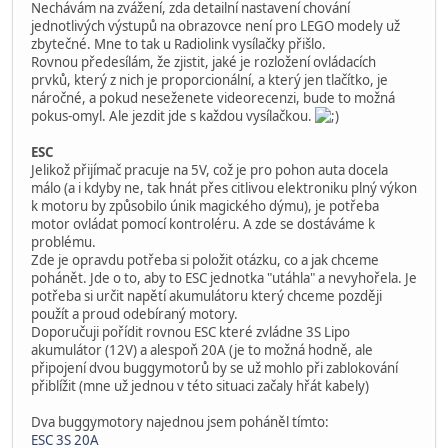
Nechávám na zvážení, zda detailní nastavení chování
jednotlivých výstupů na obrazovce není pro LEGO modely už
zbytečné. Mne to tak u Radiolink vysílačky přišlo.
Rovnou předesílám, že zjistit, jaké je rozložení ovládacích
prvků, který z nich je proporcionální, a který jen tlačítko, je
náročné, a pokud neseženete videorecenzi, bude to možná
pokus-omyl. Ale jezdit jde s každou vysílačkou.
ESC
Jelikož přijímač pracuje na 5V, což je pro pohon auta docela
málo (a i kdyby ne, tak hnát přes citlivou elektroniku plný výkon
k motoru by způsobilo únik magického dýmu), je potřeba
motor ovládat pomocí kontroléru. A zde se dostáváme k
problému.
Zde je opravdu potřeba si položit otázku, co a jak chceme
pohánět. Jde o to, aby to ESC jednotka "utáhla" a nevyhořela. Je
potřeba si určit napětí akumulátoru který chceme později
použít a proud odebíraný motory.
Doporučuji pořídit rovnou ESC které zvládne 3S Lipo
akumulátor (12V) a alespoň 20A (je to možná hodně, ale
připojení dvou buggymotorů by se už mohlo při zablokování
přiblížit (mne už jednou v této situaci začaly hřát kabely)
Dva buggymotory najednou jsem poháněl tímto:
ESC 3S 20A