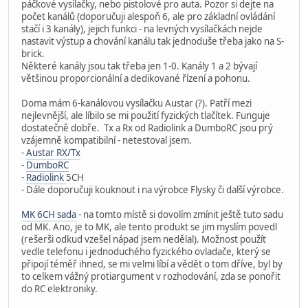
páčkové vysílačky, nebo pistolové pro auta. Pozor si dejte na
počet kanálů (doporučuji alespoň 6, ale pro základní ovládání
stačí i 3 kanály), jejich funkci - na levných vysílačkách nejde
nastavit výstup a chování kanálu tak jednoduše třeba jako na S-
brick.
Některé kanály jsou tak třeba jen 1-0. Kanály 1 a 2 bývají
většinou proporcionální a dedikované řízení a pohonu.
Doma mám 6-kanálovou vysílačku Austar (?). Patří mezi
nejlevnější, ale líbilo se mi použití fyzických tlačítek. Funguje
dostatečně dobře. Tx a Rx od Radiolink a DumboRC jsou prý
vzájemně kompatibilní - netestoval jsem.
-
Austar RX/Tx
-
DumboRC
-
Radiolink
5CH
- Dále doporučuji kouknout i na výrobce Flysky či další výrobce.
MK 6CH sada
- na tomto místě si dovolím zmínit ještě tuto sadu
od MK. Ano, je to MK, ale tento produkt se jim myslím povedl
(rešerši odkud vzešel nápad jsem nedělal). Možnost použít
vedle telefonu i jednoduchého fyzického ovladače, který se
připojí téměř ihned, se mi velmi líbí a vědět o tom dříve, byl by
to celkem vážný protiargument v rozhodování, zda se ponořit
do RC elektroniky.