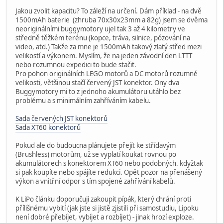
Jakou zvolit kapacitu? To záleží na určení. Dám příklad - na dvě
1500mAh baterie (zhruba 70x30x23mm a 82g) jsem se dvěma
neoriginálními buggymotory ujel tak 3 až 4 kilometry ve
středně těžkém terénu (kopce, tráva, silnice, pózování na
video, atd.) Takže za mne je 1500mAh takový zlatý střed mezi
velikostí a výkonem. Myslím, že na jeden závodní den LTTT
nebo rozumnou expedici to bude stačit.
Pro pohon originálních LEGO motorů a DC motorů rozumné
velikosti, většinou stačí červený JST konektor. Ony dva
Buggymotory mi to z jednoho akumulátoru utáhlo bez
problému a s minimálním zahříváním kabelu.
Sada červených JST konektorů
Sada XT60 konektorů
Pokud ale do budoucna plánujete přejít ke střídavým
(Brushless) motorům, už se vyplatí koukat rovnou po
akumulátorech s konektorem XT60 nebo podobných. kdyžtak
si pak koupíte nebo spájíte redukci. Opět pozor na přenášený
výkon a vnitřní odpor s tím spojené zahřívání kabelů.
K LiPo článku doporučuji zakoupit pípák, který chrání proti
přílišnému vybití (jak jste si jistě zjistili při samostudiu, Lipoku
není dobré přebíjet, vybíjet a rozbíjet) - jinak hrozí exploze.