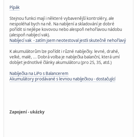
Pípák
Stejnou funkci mají i některé vybavenější kontroléry, ale
nespoléhal bych na ně. Na nabíjení a skladování je dobré
pořídit si nejlépe kovovou nebo alespoň nehořlavou nádobu
(alespoň nabíjecí vak).
Nabíjecí vak - zatím jsem neotestoval jestli skutečně nehořlavý
K akumulátorům lze pořídit i různé nabíječky. levné, drahé,
velké, malé, ... Dobrá volba je nabíječka balanční, která umí
dobíjet jednotlivé články akumulátoru (pro 2S, 3S, atd.)
Nabíječka na LiPo s Balancerem
Akumulátory prodávané s levnou nabíječkou - dostačující
Zapojení - ukázky