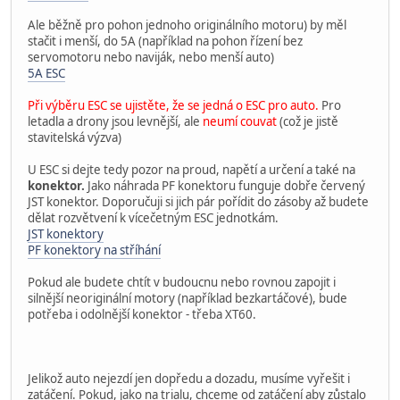
Ale běžně pro pohon jednoho originálního motoru) by měl
stačit i menší, do 5A (například na pohon řízení bez
servomotoru nebo naviják, nebo menší auto)
5A ESC
Při výběru ESC se ujistěte, že se jedná o ESC pro auto.
Pro
letadla a drony jsou levnější, ale
neumí couvat
(což je jistě
stavitelská výzva)
U ESC si dejte tedy pozor na proud, napětí a určení a také na
konektor.
Jako náhrada PF konektoru funguje dobře červený
JST konektor. Doporučuji si jich pár pořídit do zásoby až budete
dělat rozvětvení k vícečetným ESC jednotkám.
JST konektory
PF konektory na stříhání
Pokud ale budete chtít v budoucnu nebo rovnou zapojit i
silnější neoriginální motory (například bezkartáčové), bude
potřeba i odolnější konektor - třeba XT60.
Jelikož auto nejezdí jen dopředu a dozadu, musíme vyřešit i
zatáčení. Pokud, jako na trialu, chceme od zatáčení aby zůstalo