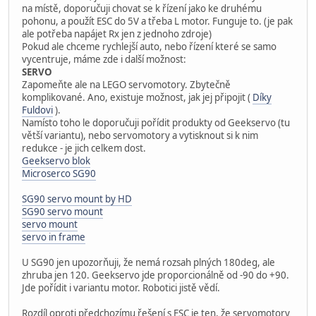
na místě, doporučuji chovat se k řízení jako ke druhému
pohonu, a použít ESC do 5V a třeba L motor. Funguje to. (je pak
ale potřeba napájet Rx jen z jednoho zdroje)
Pokud ale chceme rychlejší auto, nebo řízení které se samo
vycentruje, máme zde i další možnost:
SERVO
Zapomeňte ale na LEGO servomotory. Zbytečně
komplikované. Ano, existuje možnost, jak jej připojit (
Díky
Fuldovi
).
Namísto toho le doporučuji pořídit produkty od Geekservo (tu
větší variantu), nebo servomotory a vytisknout si k nim
redukce - je jich celkem dost.
Geekservo blok
Microserco SG90
SG90 servo mount by HD
SG90 servo mount
servo mount
servo in frame
U SG90 jen upozorňuji, že nemá rozsah plných 180deg, ale
zhruba jen 120. Geekservo jde proporcionálně od -90 do +90.
Jde pořídit i variantu motor. Robotici jistě vědí.
Rozdíl oproti předchozímu řešení s ESC je ten, že servomotory