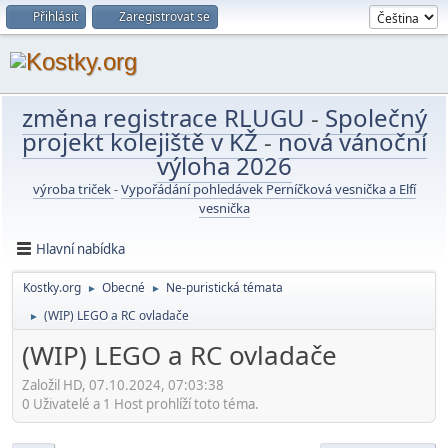
Přihlásit
Zaregistrovat se
změna registrace RLUGU
-
Společný
projekt kolejiště v KŽ
-
nová vánoční
výloha 2026
výroba triček
-
Vypořádání pohledávek Perníčková vesnička a Elfí
vesnička
Hlavní nabídka
Kostky.org
Obecné
Ne-puristická témata
►
►
(WIP) LEGO a RC ovladače
►
(WIP) LEGO a RC ovladače
Založil HD, 07.10.2024, 07:03:38
0 Uživatelé a 1 Host prohlíží toto téma.