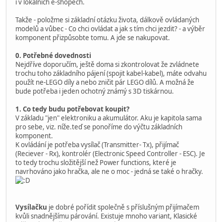
i v lokálních e-shopech.
Takže - položme si základní otázku života, dálkově ovládaných
modelů a vůbec - Co chci ovládat a jak s tím chci jezdit? - a výběr
komponent přizpůsobte tomu. A jde se nakupovat.
0. Potřebné dovednosti
Nejdříve doporučím, ještě doma si zkontrolovat že zvládnete
trochu toho základního pájení (spojit kabel-kabel), máte odvahu
použít ne-LEGO díly a nebo zničit pár LEGO dílů. A možná že
bude potřeba i jeden ochotný známý s 3D tiskárnou.
1. Co tedy budu potřebovat koupit?
V základu "jen" elektroniku a akumulátor. Aku je kapitola sama
pro sebe, viz. níže.teď se ponoříme do výčtu základních
komponent.
K ovládání je potřeba vysílač (Transmitter- Tx), přijímač
(Reciever - Rx), kontrolér (Electronic Speed Controller - ESC). Je
to tedy trochu složitější než Power functions, které je
navrhováno jako hračka, ale ne o moc - jedná se také o hračky.
Vysílačku
je dobré pořídit společně s příslušným přijímačem
kvůli snadnějšímu párování. Existuje mnoho variant, Klasické