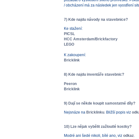
/ obcházení má za následek jen vyostření sit
7) Kde najdu návody na stavebnice?
Ke stažení:
PICSL
HCC Amsterdam/Brickfactory
LEGO
K zakoupení:
Bricklink
8) Kde najdu inventáře stavebnic?
Peeron
Bricklink
9) Dají se někde koupit samostatné díly?
Nejsnáze na
Bricklinku
. Bližší popis viz
odk
10) Lze nějak vybělit zažloutlé kostky?
Modré ani šedé nikoli, bílé ano, viz
odkaz
.