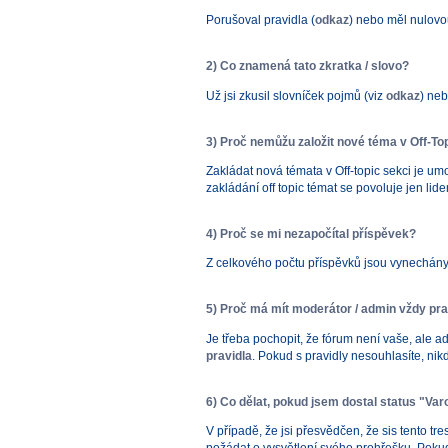
Porušoval pravidla (
odkaz
) nebo měl nulovo
2) Co znamená tato zkratka / slovo?
Už jsi zkusil slovníček pojmů (viz
odkaz
) ne
3) Proč nemůžu založit nové téma v Off-To
Zakládat nová témata v Off-topic sekci je u
zakládání off topic témat se povoluje jen lid
4) Proč se mi nezapočítal příspěvek?
Z celkového počtu příspěvků jsou vynechány 
5) Proč má mít moderátor / admin vždy pr
Je třeba pochopit, že fórum není vaše, ale adm
pravidla
. Pokud s pravidly nesouhlasíte, nik
6) Co dělat, pokud jsem dostal status "Va
V případě, že jsi přesvědčen, že sis tento t
požádat o vysvětlení svého prohřešku. Pokud 