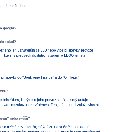
u informační hodnotu.
bo
google
?
pic sekci?
možněno jen uživatelům se 100 nebo více příspěvky, protože
em, kteří již předvedli dostatečný zájem o LEGO témata.
příspěvky do "Soukromé Inzerce" a do "Off Topic"
avdu?
inistrátora, který se o jeho provoz stará, a který určuje
do vám nezakazuje navštěvovat fóra jiná nebo si založit vlastní.
rován" nebo vyšší?
rest skutečně nezasloužil, můžeš zkusit slušně a soukromě
nikoli, je ideální nechat trest odeznít, protože jeho porušování