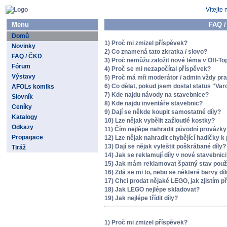
Vítejte 
Menu
FAQ /
Domů
1) Proč mi zmizel příspěvek?
Novinky
2) Co znamená tato zkratka / slovo?
FAQ / ČKD
3) Proč nemůžu založit nové téma v Off-To
Fórum
4) Proč se mi nezapočítal příspěvek?
Výstavy
5) Proč má mít moderátor / admin vždy pr
6) Co dělat, pokud jsem dostal status "Va
AFOLs komiks
7) Kde najdu návody na stavebnice?
Slovník
8) Kde najdu inventáře stavebnic?
Ceníky
9) Dají se někde koupit samostatné díly?
Katalogy
10) Lze nějak vybělit zažloutlé kostky?
Odkazy
11) Čím nejlépe nahradit původní provázk
Propagace
12) Lze nějak nahradit chybějící hadičky
13) Dají se nějak vyleštit poškrábané díly?
Tiráž
14) Jak se reklamují díly v nové stavebnic
15) Jak mám reklamovat špatný stav použit
16) Zdá se mi to, nebo se některé barvy dílů
17) Chci prodat nějaké LEGO, jak zjistím p
18) Jak LEGO nejlépe skladovat?
19) Jak nejlépe třídit díly?
1) Proč mi zmizel příspěvek?