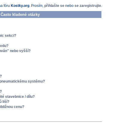
na fóru
Kostky.org
. Prosím,
přihlašte se
nebo
se zaregistrujte
.
 Často kladené otázky
pic sekci?
avdu?
rován" nebo vyšší?
y?
 k pneumatickému systému?
i?
é stavebnice / dílu?
 liší?
řibližnou cenu?