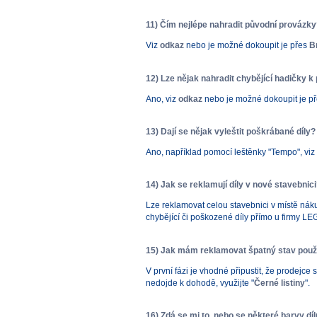
11) Čím nejlépe nahradit původní provázk
Viz
odkaz
nebo je možné dokoupit je přes
B
12) Lze nějak nahradit chybějící hadičky
Ano, viz
odkaz
nebo je možné dokoupit je p
13) Dají se nějak vyleštit poškrábané díly?
Ano, například pomocí leštěnky "Tempo", viz
14) Jak se reklamují díly v nové stavebnic
Lze reklamovat celou stavebnici v místě náku
chybějící či poškozené díly přímo u firmy L
15) Jak mám reklamovat špatný stav použit
V první fázi je vhodné připustit, že prodejc
nedojde k dohodě, využijte "
Černé listiny
".
16) Zdá se mi to, nebo se některé barvy dílů