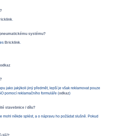
y?
ricklink
.
 k pneumatickému systému?
řes
Bricklink
.
odkaz
i?
pu jako jakýkoli jiný předmět, lepší je však reklamovat pouze
EGO pomocí reklamačního formuláře (
odkaz
)
é stavebnice / dílu?
e se mohl někde splést, a o nápravu ho požádat slušně. Pokud
 liší?