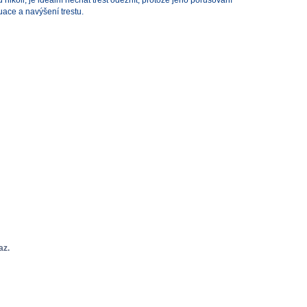
uace a navýšení trestu.
az.