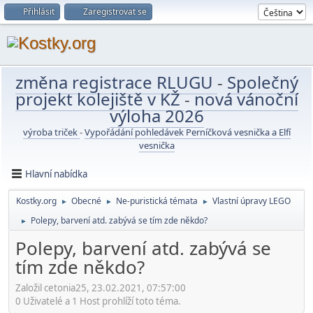
Přihlásit
Zaregistrovat se
změna registrace RLUGU
-
Společný
projekt kolejiště v KŽ
-
nová vánoční
výloha 2026
výroba triček
-
Vypořádání pohledávek Perníčková vesnička a Elfí
vesnička
Hlavní nabídka
Kostky.org
Obecné
Ne-puristická témata
Vlastní úpravy LEGO
►
►
►
Polepy, barvení atd. zabývá se tím zde někdo?
►
Polepy, barvení atd. zabývá se
tím zde někdo?
Založil cetonia25, 23.02.2021, 07:57:00
0 Uživatelé a 1 Host prohlíží toto téma.