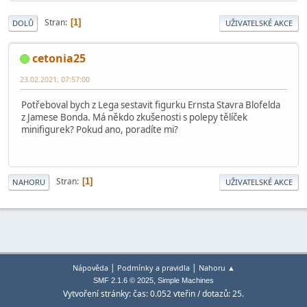
Stran
1
DOLŮ
UŽIVATELSKÉ AKCE
cetonia25
23.02.2021, 07:57:00
Potřeboval bych z Lega sestavit figurku Ernsta Stavra Blofelda
z Jamese Bonda. Má někdo zkušenosti s polepy tělíček
minifigurek? Pokud ano, poradíte mi?
Stran
1
NAHORU
UŽIVATELSKÉ AKCE
|
|
Nápověda
Podmínky a pravidla
Nahoru ▲
,
SMF 2.1.6 © 2025
Simple Machines
Vytvoření stránky: čas: 0.052 vteřin / dotazů: 25.