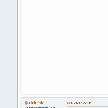
richchie
13.09.2020, 19:21:44
Počet transakcí:
(
2
)