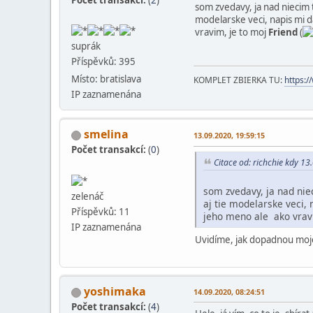
som zvedavy, ja nad niecim t
modelarske veci, napis mi 
vravim, je to moj
Friend
(
suprák
Příspěvků: 395
Místo: bratislava
KOMPLET ZBIERKA TU:
https:
IP zaznamenána
smelina
13.09.2020, 19:59:15
Počet transakcí:
(
0
)
Citace od: richchie kdy 13
som zvedavy, ja nad niec
zelenáč
aj tie modelarske veci
Příspěvků: 11
jeho meno ale ako vrav
IP zaznamenána
Uvidíme, jak dopadnou moje
yoshimaka
14.09.2020, 08:24:51
Počet transakcí:
(
4
)