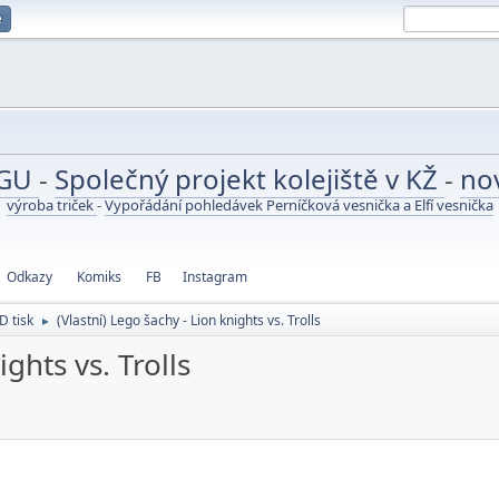
e
UGU
-
Společný projekt kolejiště v KŽ
-
no
výroba triček
-
Vypořádání pohledávek Perníčková vesnička a Elfí vesnička
Odkazy
Komiks
FB
Instagram
D tisk
(Vlastní) Lego šachy - Lion knights vs. Trolls
►
ights vs. Trolls