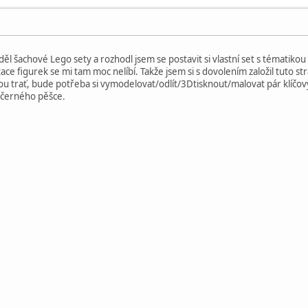
l šachové Lego sety a rozhodl jsem se postavit si vlastní set s tématikou ry
ace figurek se mi tam moc nelíbí. Takže jsem si s dovolením založil tuto
u trať, bude potřeba si vymodelovat/odlít/3Dtisknout/malovat pár klíčovýc
a černého pěšce.