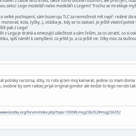
at a stavět z castle setů a dílů, takže tomu docela rozumím, ale přeci jen, o
nou sekci: Lego modeláři nebo modeláři s Legem? Trochu se mi ekluje myš
o velké pochopení, sám buzeruju TLC za nemožnost mít např: reálné zbraně
e, monorail, kola, tyčky..), otázka je, kdy se to zastaví. Je ještě vlastní pot
eště pak z Lega?
 z Lega je drahá a omezující záležitost a sám řeším, za co utratit, co si ode
tiku, spíš námět k zamyšlení, co ještě jo, a co ještě ne. Díky moc za slušn
at potisky na torsa, stity, to robi aj ten moj kamarat, jedine co mam dom
ho, osobne by som radsej prijal original gondor ale kedze to lego nerobi ta
//www.kostky.org/forum/index.php?topic=50098.msg236352#msg236352