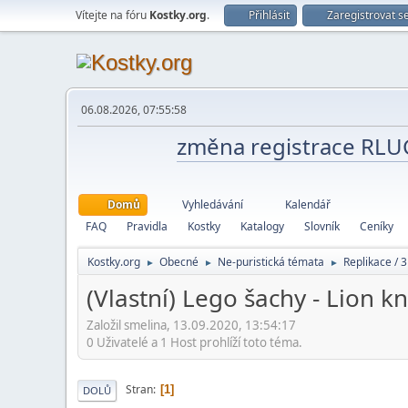
Vítejte na fóru
Kostky.org
.
Přihlásit
Zaregistrovat s
06.08.2026, 07:55:58
změna registrace RL
Domů
Vyhledávání
Kalendář
FAQ
Pravidla
Kostky
Katalogy
Slovník
Ceníky
Kostky.org
Obecné
Ne-puristická témata
Replikace / 3
►
►
►
(Vlastní) Lego šachy - Lion kn
Založil smelina, 13.09.2020, 13:54:17
0 Uživatelé a 1 Host prohlíží toto téma.
Stran
1
DOLŮ