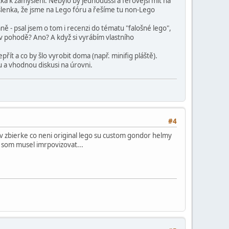
tázka k zamyšlení: Nebylo by jednodušší a férovější mít na
lenka, že jsme na Lego fóru a řešíme tu non-Lego
 - psal jsem o tom i recenzi do tématu "falošné lego",
isk v pohodě? Ano? A když si vyrábím vlastního
přít a co by šlo vyrobit doma (např. minifig pláště).
ou a vhodnou diskusi na úrovni.
#4
a v zbierke co neni original lego su custom gondor helmy
k som musel imrpovizovat...