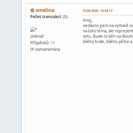
smelina
13.09.2020, 13:54:17
Počet transakcí:
(
0
)
Ahoj,
nedávno jsem na výstavě vidě
na toto téma, ale reprezent
setu. Bude to běh na dlouho
zelenáč
bílého krále, bílého pěšce 
Příspěvků: 11
IP zaznamenána