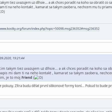
akym tiez uvazujem uz dlhsie... a ak chces poradit na koho sa obratit co sa 
dam ti na neho kontakt , kamarat sa takym zaobera, nechcem mu tu pria
)
//www.kostky.org/forum/index.php?topic=50098.msg236352#msg236352
.09.2020, 19:21:44
im takym tiez uvazujem uz dlhsie... a ak chces poradit na koho sa obr
, napis mi dam ti na neho kontakt , kamarat sa takym zaobera, nech
im, je to moj
Friend
(
)
 pokusy. Zítra budu dělat první silikonové formy koní... Pokud to bude 