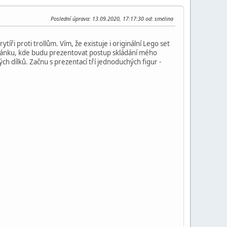
Poslední úprava
: 13.09.2020, 17:17:30 od: smelina
tíři proti trollům. Vím, že existuje i originální Lego set
 stránku, kde budu prezentovat postup skládání mého
h dílků. Začnu s prezentací tří jednoduchých figur -