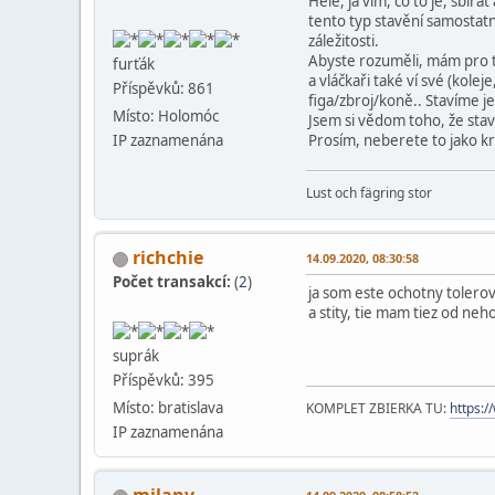
Hele, já vím, co to je, sbír
tento typ stavění samostat
záležitosti.
Abyste rozuměli, mám pro t
furťák
a vláčkaři také ví své (kolej
Příspěvků: 861
figa/zbroj/koně.. Stavíme j
Místo: Holomóc
Jsem si vědom toho, že stavět
IP zaznamenána
Prosím, neberete to jako kri
Lust och fägring stor
richchie
14.09.2020, 08:30:58
Počet transakcí:
(
2
)
ja som este ochotny tolerov
a stity, tie mam tiez od ne
suprák
Příspěvků: 395
Místo: bratislava
KOMPLET ZBIERKA TU:
https:
IP zaznamenána