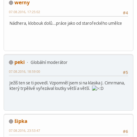
werny
07.08.2016, 17:25:02
#4
Nádhera, klobouk dolů...práce jako od starořeckého umělce
peki
Globální moderátor
07.08.2016, 18:59:00
#5
Ježíš ten se ti povedl. Vzpomněl jsem si na klasika J. Cimrmana,
který trpělivě vyřezával loutky větší a větší.
šipka
07.08.2016, 23:53:47
#6