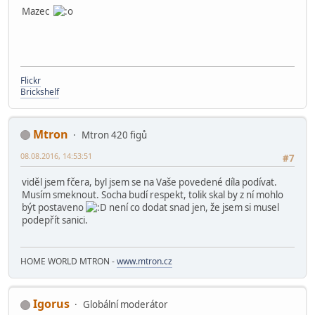
Mazec
Flickr
Brickshelf
Mtron
Mtron 420 figů
08.08.2016, 14:53:51
#7
viděl jsem fčera, byl jsem se na Vaše povedené díla podívat.
Musím smeknout. Socha budí respekt, tolik skal by z ní mohlo
být postaveno
není co dodat snad jen, že jsem si musel
podepřít sanici.
HOME WORLD MTRON -
www.mtron.cz
Igorus
Globální moderátor