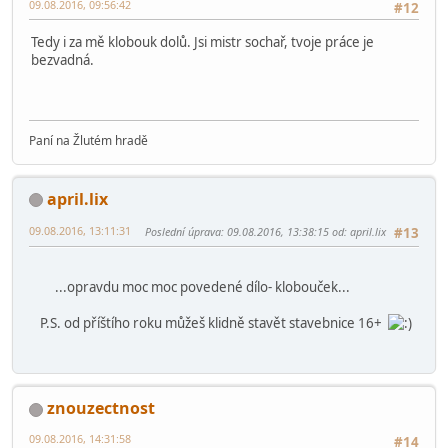
09.08.2016, 09:56:42
#12
Tedy i za mě klobouk dolů. Jsi mistr sochař, tvoje práce je
bezvadná.
Paní na Žlutém hradě
april.lix
09.08.2016, 13:11:31
Poslední úprava
: 09.08.2016, 13:38:15 od: april.lix
#13
...opravdu moc moc povedené dílo- klobouček...
P.S. od příštího roku můžeš klidně stavět stavebnice 16+
znouzectnost
09.08.2016, 14:31:58
#14