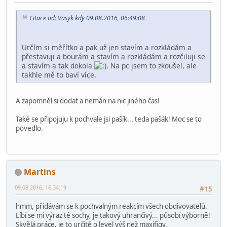
Citace od: Vasyk kdy 09.08.2016, 06:49:08
Určím si měřítko a pak už jen stavím a rozkládám a
přestavuji a bourám a stavím a rozkládám a rozčiluji se
a stavím a tak dokola
. Na pc jsem to zkoušel, ale
takhle mě to baví více.
A zapomněl si dodat a nemán na nic jiného čas!
Také se připojuju k pochvale jsi pašík... teda pašák! Moc se to
povedlo.
Martins
09.08.2016, 16:34:19
#15
hmm, přidávám se k pochvalným reakcím všech obdivovatelů.
Líbí se mi výraz té sochy, je takový uhrančivý... působí výborně!
Skvělá práce, je to určitě o level výš než maxifigy.