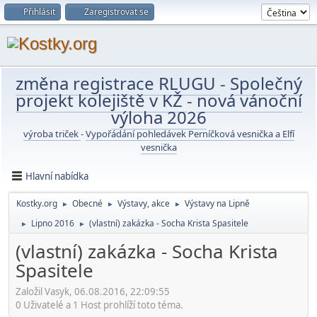
Přihlásit
Zaregistrovat se
změna registrace RLUGU
-
Společný
projekt kolejiště v KŽ
-
nová vánoční
výloha 2026
výroba triček
-
Vypořádání pohledávek Perníčková vesnička a Elfí
vesnička
Hlavní nabídka
Kostky.org
Obecné
Výstavy, akce
Výstavy na Lipně
►
►
►
Lipno 2016
(vlastní) zakázka - Socha Krista Spasitele
►
►
(vlastní) zakázka - Socha Krista
Spasitele
Založil Vasyk, 06.08.2016, 22:09:55
0 Uživatelé a 1 Host prohlíží toto téma.