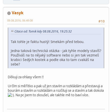
Vasyk
09.08.2016, 06:49:08
#10
Citace od: Tomik kdy 08.08.2016, 19:25:32
Tak tohle je faktu hustý! Smekám před tebou.
Jedna taková technická otázka - jak tyhle modely stavíš?
Používáš na to nějaký software nebo si jen tak vezmeš
krabici šedých kostek a podle oka to tam cvakáš na
sebe?
Děkuji za ohlasy všem !!
Určím si měřítko a pak už jen stavím a rozkládám a přestavuji a
bourám a stavím a rozkládám a rozčiluji se a stavím a tak dokola
. Na pc jsem to zkoušel, ale takhle mě to baví více.