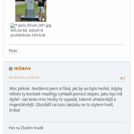
Jezis_forum_001.jpg
495.64 kB, 640x918
prohlédnuto 594 krát
Flickr
milanv
06.08.2016, 23:09:32
#1
Moc pěkné. Nedávno jsem si říkal, jak by asi bylo hezké, kdyby
někdo ty kockaté maxifigy vyhladil pomocí slopes. Jako bys mě
slyšel - opravdu moc hezky to vypadá, takové uhlazenější a
majestátnější. Obzvlášť na tuto zakázku se to stylem hodí,
krása!
Pán na Žlutém hradě