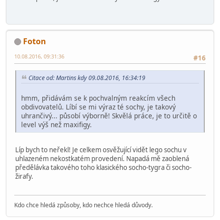
Foton
10.08.2016, 09:31:36
#16
Citace od: Martins kdy 09.08.2016, 16:34:19
hmm, přidávám se k pochvalným reakcím všech
obdivovatelů. Líbí se mi výraz té sochy, je takový
uhrančivý... působí výborně! Skvělá práce, je to určitě o
level výš než maxifigy.
Líp bych to neřekl! Je celkem osvěžující vidět lego sochu v
uhlazeném nekostkatém provedení. Napadá mě zaoblená
předělávka takového toho klasického socho-tygra či socho-
žirafy.
Kdo chce hledá způsoby, kdo nechce hledá důvody.