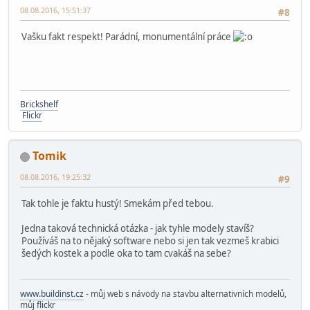
08.08.2016, 15:51:37
#8
Vašku fakt respekt! Parádní, monumentální práce
Brickshelf
Flickr
Tomik
08.08.2016, 19:25:32
#9
Tak tohle je faktu hustý! Smekám před tebou.
Jedna taková technická otázka - jak tyhle modely stavíš?
Používáš na to nějaký software nebo si jen tak vezmeš krabici
šedých kostek a podle oka to tam cvakáš na sebe?
www.buildinst.cz
- můj web s návody na stavbu alternativních modelů,
můj
flickr