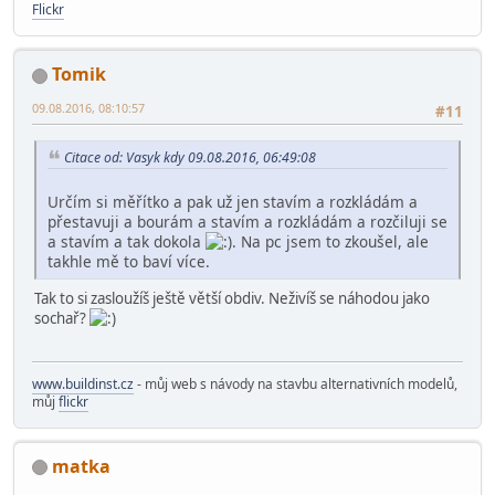
Flickr
Tomik
09.08.2016, 08:10:57
#11
Citace od: Vasyk kdy 09.08.2016, 06:49:08
Určím si měřítko a pak už jen stavím a rozkládám a
přestavuji a bourám a stavím a rozkládám a rozčiluji se
a stavím a tak dokola
. Na pc jsem to zkoušel, ale
takhle mě to baví více.
Tak to si zasloužíš ještě větší obdiv. Neživíš se náhodou jako
sochař?
www.buildinst.cz
- můj web s návody na stavbu alternativních modelů,
můj
flickr
matka