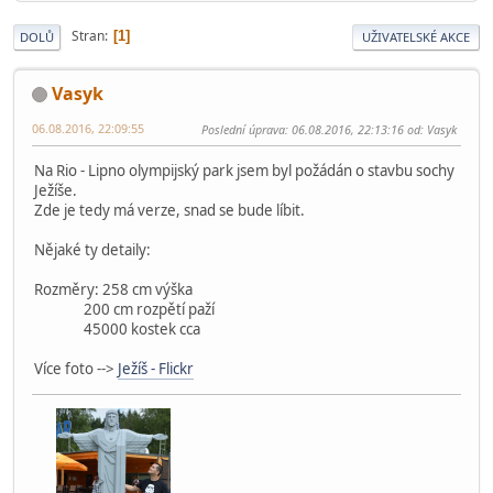
Stran
1
DOLŮ
UŽIVATELSKÉ AKCE
Vasyk
06.08.2016, 22:09:55
Poslední úprava
: 06.08.2016, 22:13:16 od: Vasyk
Na Rio - Lipno olympijský park jsem byl požádán o stavbu sochy
Ježíše.
Zde je tedy má verze, snad se bude líbit.
Nějaké ty detaily:
Rozměry: 258 cm výška
200 cm rozpětí paží
45000 kostek cca
Více foto -->
Ježíš - Flickr