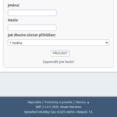
Jméno:
Heslo:
Jak dlouho zůstat přihlášen:
Zapomněli jste heslo?
|
|
Nápověda
Podmínky a pravidla
Nahoru ▲
,
SMF 2.1.6 © 2025
Simple Machines
Vytvoření stránky: čas: 0.025 vteřin / dotazů: 13.