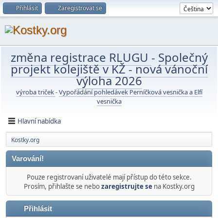
Přihlásit
Zaregistrovat se
změna registrace RLUGU
-
Společný
projekt kolejiště v KŽ
-
nová vánoční
výloha 2026
výroba triček
-
Vypořádání pohledávek Perníčková vesnička a Elfí
vesnička
Hlavní nabídka
Kostky.org
Varování!
Pouze registrovaní uživatelé mají přístup do této sekce.
Prosím, přihlašte se nebo
zaregistrujte se
na Kostky.org
Přihlásit