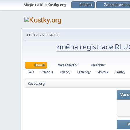
Vítejte na fóru
Kostky.org
.
Přihlásit
Zaregistrovat s
08.08.2026, 00:49:58
změna registrace RL
Domů
Vyhledávání
Kalendář
FAQ
Pravidla
Kostky
Katalogy
Slovník
Ceníky
Kostky.org
Varo
P