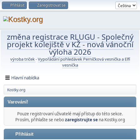
Přihlásit
Zaregistrovat se
změna registrace RLUGU
-
Společný
projekt kolejiště v KŽ
-
nová vánoční
výloha 2026
výroba triček
-
Vypořádání pohledávek Perníčková vesnička a Elfí
vesnička
Hlavní nabídka
Kostky.org
Varování!
Pouze registrovaní uživatelé mají přístup do této sekce.
Prosím, přihlašte se nebo
zaregistrujte se
na Kostky.org
Přihlásit