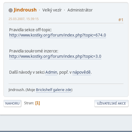
Jindroush
Velký vezír
Administrátor
25.03.2007, 15:39:15
#1
Pravidla sekce off-topic:
http://www.kostky.org/forum/index.php?topic=674.0
Pravidla soukromé inzerce:
http://www.kostky.org/forum/index.php?topic=3.0
Další návody v sekci
Admin
, popř. v
nápovědě
.
Jindroush. (Moje
Brickshelf galerie zde
)
Stran
1
NAHORU
UŽIVATELSKÉ AKCE