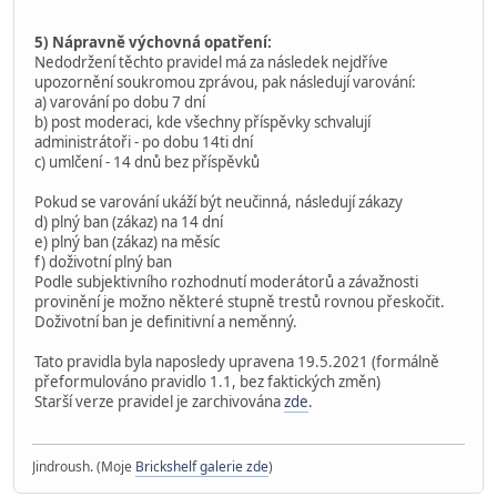
5) Nápravně výchovná opatření:
Nedodržení těchto pravidel má za následek nejdříve
upozornění soukromou zprávou, pak následují varování:
a) varování po dobu 7 dní
b) post moderaci, kde všechny příspěvky schvalují
administrátoři - po dobu 14ti dní
c) umlčení - 14 dnů bez příspěvků
Pokud se varování ukáží být neučinná, následují zákazy
d) plný ban (zákaz) na 14 dní
e) plný ban (zákaz) na měsíc
f) doživotní plný ban
Podle subjektivního rozhodnutí moderátorů a závažnosti
provinění je možno některé stupně trestů rovnou přeskočit.
Doživotní ban je definitivní a neměnný.
Tato pravidla byla naposledy upravena 19.5.2021 (formálně
přeformulováno pravidlo 1.1, bez faktických změn)
Starší verze pravidel je zarchivována
zde
.
Jindroush. (Moje
Brickshelf galerie zde
)