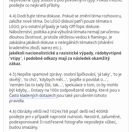
posílejte co nejkratší přílohy.
4.4) Dodržujte téma diskuse. Pokud se změní téma rozhovoru,
založte nové téma. Do LEGO diskusí patří pouze témata o
LEGO, pro ostatní případy je tady Off-Topic diskuse.
Náboženství, politika a jiná výbušná témata nemají zaručenou
dlouhou životnost, protože většinou vedou k flamingu. Je
zakázána jakákoli diskuse o nelegálních tématech (shánění
kradeného zboží, warez etc.).
Jakékoli nacionalistické a rasistické výpady, rádobyvtipné
'vtipy', i podobné odkazy mají za následek okamžitý
zákaz.
4.5) Nepište spamové zprávy: osobní špičkování, 'já taky', 'to je
skvělý', 'to chci', 'kdybych měl...', 'pojďte si povídat o...',
'nemám čas to tady číst, tak...', spekulace o tom, co by mohlo
být kdyby... Dotazy na 100x zodpovězené otázky, které jsou v
Často kladených dotazech
jsou také porušením tohoto
pravidla.
4.6) Obrázky větší než 1024x768 popř. delší než 400KB
posílejte jen v případě naprosté nutnosti. Neostré, zašuměné,
podexponované či roztřesené fotografie neposílejte vůbec,
budou smazány.