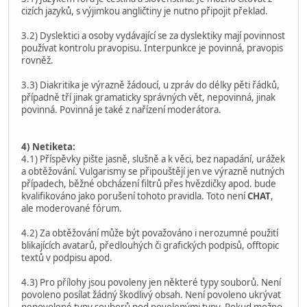
cizích jazyků, s výjimkou angličtiny je nutno připojit překlad.
3.2) Dyslektici a osoby vydávající se za dyslektiky mají povinnost
používat kontrolu pravopisu. Interpunkce je povinná, pravopis
rovněž.
3.3) Diakritika je výrazně žádoucí, u zpráv do délky pěti řádků,
případně tří jinak gramaticky správných vět, nepovinná, jinak
povinná. Povinná je také z nařízení moderátora.
4) Netiketa:
4.1) Příspěvky pište jasně, slušně a k věci, bez napadání, urážek
a obtěžování. Vulgarismy se připouštějí jen ve výrazně nutných
případech, běžné obcházení filtrů přes hvězdičky apod. bude
kvalifikováno jako porušení tohoto pravidla. Toto není
CHAT
,
ale moderované fórum.
4.2) Za obtěžování může být považováno i nerozumné použití
blikajících avatarů, předlouhých či grafických podpisů, offtopic
textů v podpisu apod.
4.3) Pro přílohy jsou povoleny jen některé typy souborů. Není
povoleno posílat žádný škodlivý obsah. Není povoleno ukrývat
nepovolené typy souborů pod povolenými typy. Pokud možno,