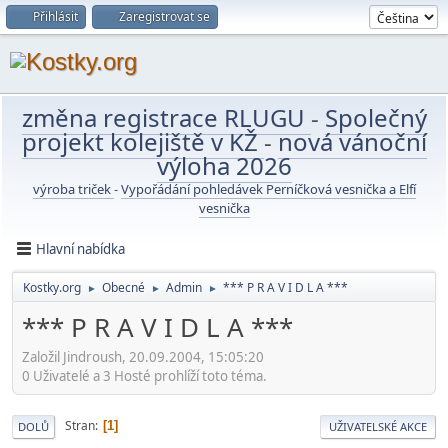
Přihlásit
Zaregistrovat se
změna registrace RLUGU
-
Společný
projekt kolejiště v KŽ
-
nová vánoční
výloha 2026
výroba triček
-
Vypořádání pohledávek Perníčková vesnička a Elfí
vesnička
Hlavní nabídka
Kostky.org
Obecné
Admin
*** P R A V I D L A ***
►
►
►
*** P R A V I D L A ***
Založil Jindroush, 20.09.2004, 15:05:20
0 Uživatelé a 3 Hosté prohlíží toto téma.
Stran
1
DOLŮ
UŽIVATELSKÉ AKCE