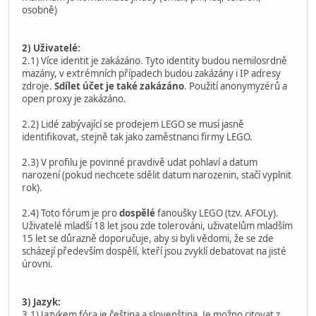
osobně)
2) Uživatelé:
2.1) Více identit je zakázáno. Tyto identity budou nemilosrdně
mazány, v extrémních případech budou zakázány i IP adresy
zdroje.
Sdílet účet je také zakázáno
. Použití anonymyzérů a
open proxy je zakázáno.
2.2) Lidé zabývající se prodejem LEGO se musí jasně
identifikovat, stejně tak jako zaměstnanci firmy LEGO.
2.3) V profilu je povinné pravdivě udat pohlaví a datum
narození (pokud nechcete sdělit datum narozenin, stačí vyplnit
rok).
2.4) Toto fórum je pro
dospělé
fanoušky LEGO (tzv. AFOLy).
Uživatelé mladší 18 let jsou zde tolerováni, uživatelům mladším
15 let se důrazně doporučuje, aby si byli vědomi, že se zde
scházejí především dospělí, kteří jsou zvyklí debatovat na jisté
úrovni.
3) Jazyk:
3.1) Jazykem fóra je čeština a slovenština. Je možno citovat z