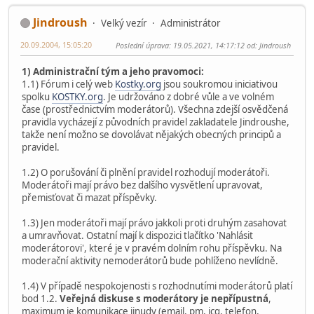
Jindroush
Velký vezír
Administrátor
20.09.2004, 15:05:20
Poslední úprava
: 19.05.2021, 14:17:12 od: Jindroush
1) Administrační tým a jeho pravomoci:
1.1) Fórum i celý web
Kostky.org
jsou soukromou iniciativou
spolku
KOSTKY.org
. Je udržováno z dobré vůle a ve volném
čase (prostřednictvím moderátorů). Všechna zdejší osvědčená
pravidla vycházejí z původních pravidel zakladatele Jindroushe,
takže není možno se dovolávat nějakých obecných principů a
pravidel.
1.2) O porušování či plnění pravidel rozhodují moderátoři.
Moderátoři mají právo bez dalšího vysvětlení upravovat,
přemisťovat či mazat příspěvky.
1.3) Jen moderátoři mají právo jakkoli proti druhým zasahovat
a umravňovat. Ostatní mají k dispozici tlačítko 'Nahlásit
moderátorovi', které je v pravém dolním rohu příspěvku. Na
moderační aktivity nemoderátorů bude pohlíženo nevlídně.
1.4) V případě nespokojenosti s rozhodnutími moderátorů platí
bod 1.2.
Veřejná diskuse s moderátory je nepřípustná
,
maximum je komunikace jinudy (email, pm, icq, telefon,