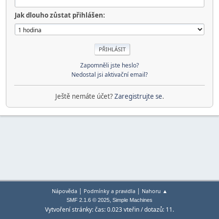
Jak dlouho zůstat přihlášen:
Zapomněli jste heslo?
Nedostal jsi aktivační email?
Ještě nemáte účet?
Zaregistrujte se
.
|
|
Nápověda
Podmínky a pravidla
Nahoru ▲
,
SMF 2.1.6 © 2025
Simple Machines
Vytvoření stránky: čas: 0.023 vteřin / dotazů: 11.