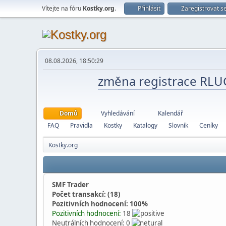
Vítejte na fóru
Kostky.org
.
Přihlásit
Zaregistrovat s
08.08.2026, 18:50:29
změna registrace RL
Domů
Vyhledávání
Kalendář
FAQ
Pravidla
Kostky
Katalogy
Slovník
Ceníky
Kostky.org
SMF Trader
Počet transakcí: (18)
Pozitivních hodnocení: 100%
Pozitivních hodnocení:
18
Neutrálních hodnocení: 0