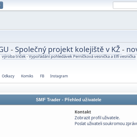
e
UGU
-
Společný projekt kolejiště v KŽ
-
no
výroba triček
-
Vypořádání pohledávek Perníčková vesnička a Elfí vesnička
Odkazy
Komiks
FB
Instagram
SMF Trader - Přehled uživatele
Kontakt
Zobrazit profil uživatele.
Poslat uživateli soukromou zpráv