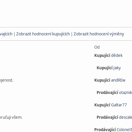
ajících
|
Zobrazit hodnocení kupujících
|
Zobrazit hodnocení výměny
Od
Kupující
dědek
Kupující
Jaky
ojenost.
Kupující
andREw
Prodávající
otaznik
Kupující
Galtar77
oručuji všem.
Prodávající
descal
Prodávající
Colonel