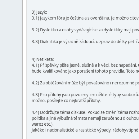
3) Jazyk:
3.1) Jazykem fóra je čeština a slovenština. Je možno citova
3.2) Dyslektici a osoby vydávající se za dyslektiky mají 
3.3) Diakritika je výrazně žádoucí, u zpráv do délky pěti
4) Netiketa:
4.1) Příspěvky pište jasně, slušně a k věci, bez napadán
bude kvalifikováno jako porušení tohoto pravidla. Toto
4.2) Za obtěžování může být považováno i nerozumné použi
4.3) Pro přílohy jsou povoleny jen některé typy soubor
možno, posílejte co nejkratší přílohy.
4.4) Dodržujte téma diskuse. Pokud se změní téma rozhov
politika a jiná výbušná témata nemají zaručenou dlouhou
warez etc.).
Jakékoli nacionalistické a rasistické výpady, rádobyvtipn