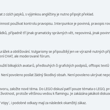
t z cizích jazyků, s výjimkou angličtiny je nutno připojit překlad.
povinnost používat kontrolu pravopisu. Interpunkce je povinná, pravopis ro
 řádků, případně tří jinak gramaticky správných vět, nepovinná, jinak povin
í, urážek a obtěžování. Vulgarismy se připouštějí jen ve výrazně nutných p
 není CHAT, ale moderované fórum.
tí blikajících avatarů, předlouhých či grafických podpisů, offtopic textů
ů. Není povoleno posílat žádný škodlivý obsah. Není povoleno ukrývat n
oru, založte nové téma. Do LEGO diskusí patří pouze témata o LEGO, pro o
 životnost, protože většinou vedou k flamingu. Je zakázána jakákoli disku
é 'vtipy', i podobné odkazy mají za následek okamžitý zákaz.