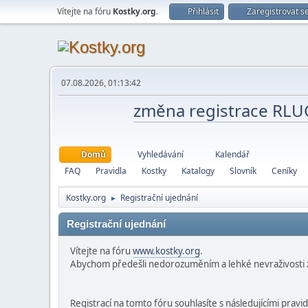
Vítejte na fóru
Kostky.org
.
Přihlásit
Zaregistrovat s
07.08.2026, 01:13:42
změna registrace RL
Domů
Vyhledávání
Kalendář
FAQ
Pravidla
Kostky
Katalogy
Slovník
Ceníky
Kostky.org
Registrační ujednání
►
Registrační ujednání
Vítejte na fóru
www.kostky.org
.
Abychom předešli nedorozuměním a lehké nevraživosti z
Registrací na tomto fóru souhlasíte s následujícími pravid