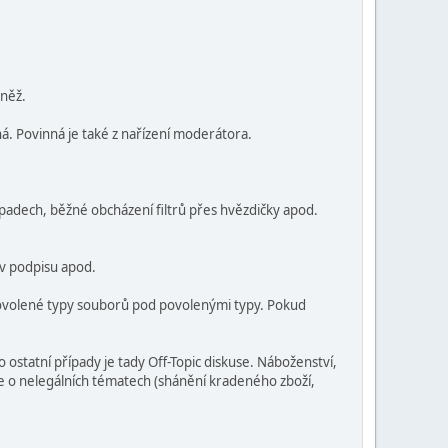
vněž.
ná. Povinná je také z nařízení moderátora.
řípadech, běžné obcházení filtrů přes hvězdičky apod.
 v podpisu apod.
epovolené typy souborů pod povolenými typy. Pokud
statní případy je tady Off-Topic diskuse. Náboženství,
se o nelegálních tématech (shánění kradeného zboží,