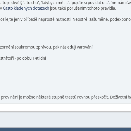
to je skvělý', 'to chci', 'kdybych měl...', 'pojďte si povídat o...', 'nemám ča
 v
Často kladených dotazech
jsou také porušením tohoto pravidla.
posílejte jen v případě naprosté nutnosti. Neostré, zašuměné, podexpono
zornění soukromou zprávou, pak následují varování:
trátoři - po dobu 14ti dní
provinění je možno některé stupně trestů rovnou přeskočit. Doživotní ba