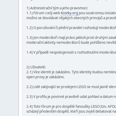
1) Administrační tým a jeho pravomoci:
1.1) Fórum i celý web
Kostky.org
jsou soukromou iniciati
možno se dovolávat nějakých obecných principů a pravidel
1.2) O porušování či plnění pravidel rozhodují moderátoř
1.3) Jen moderátoři mají právo jakkoli proti druhým zasa
moderační aktivity nemoderátorů bude pohlíženo nevlí
1.4) V případě nespokojenosti s rozhodnutími moderátorů
2) Uživatelé:
2.1) Více identit je zakázáno. Tyto identity budou nemil
open proxy je zakázáno.
2.2) Lidé zabývající se prodejem LEGO se musí jasně iden
2.3) V profilu je povinné pravdivě udat pohlaví a datum n
2.4) Toto fórum je pro dospělé fanoušky LEGO (tzv. AFOLy
scházejí především dospělí, kteří jsou zvyklí debatovat na 