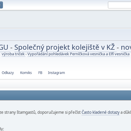
e
UGU
-
Společný projekt kolejiště v KŽ
-
no
výroba triček
-
Vypořádání pohledávek Perníčková vesnička a Elfí vesnička
Odkazy
Komiks
FB
Instagram
e strany štamgastů, doporučujeme si přečíst
Často kladené dotazy
a důkl
ly: