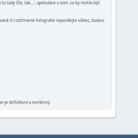
s to tady číst, tak...', spekulace o tom, co by mohlo být
vané či roztřesené fotografie neposílejte vůbec, budou
n je definitivní a neměnný.