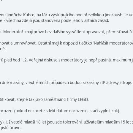
vou Jindřicha Kubce, na fóru vystupujícího pod přezdívkou Jindroush. Je u
 - všechna zdejší jsou stanovena podle jeho vlastních zásad.
i. Moderátoři mají právo bez dalšího vysvětlení upravovat, přemisťovat či
hovat a umravňovat. Ostatní mají k dispozici tlačítko 'Nahlásit moderátoro
dně.
 platí bod 1.2. Veřejná diskuse s moderátory je nepřípustná, maximum je
osrdně mazány, v extrémních případech budou zakázány i IP adresy zdroje.
tifikovat, stejně tak jako zaměstnanci firmy LEGO.
arození (pokud nechcete sdělit datum narozenin, stačí vyplnit rok).
). Uživatelé mladší 18 let jsou zde tolerováni, uživatelům mladším 15 let 
jisté úrovni.