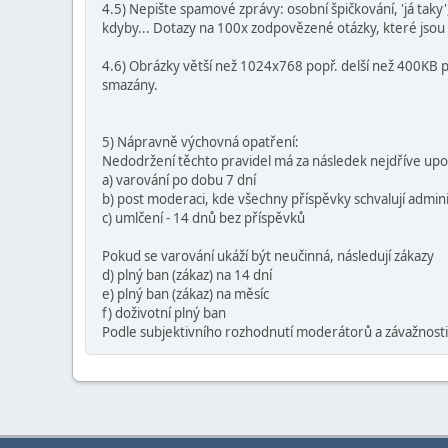
4.5) Nepište spamové zprávy: osobní špičkování, 'já taky', '
kdyby... Dotazy na 100x zodpovězené otázky, které jsou
4.6) Obrázky větší než 1024x768 popř. delší než 400KB 
smazány.
5) Nápravně výchovná opatření:
Nedodržení těchto pravidel má za následek nejdříve upo
a) varování po dobu 7 dní
b) post moderaci, kde všechny příspěvky schvalují adminis
c) umlčení - 14 dnů bez příspěvků
Pokud se varování ukáží být neučinná, následují zákazy
d) plný ban (zákaz) na 14 dní
e) plný ban (zákaz) na měsíc
f) doživotní plný ban
Podle subjektivního rozhodnutí moderátorů a závažnosti 