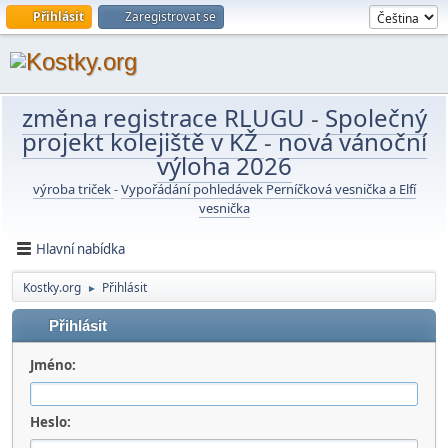
Přihlásit
Zaregistrovat se
změna registrace RLUGU
-
Společný
projekt kolejiště v KŽ
-
nová vánoční
výloha 2026
výroba triček
-
Vypořádání pohledávek Perníčková vesnička a Elfí
vesnička
Hlavní nabídka
Kostky.org
Přihlásit
►
Přihlásit
Jméno:
Heslo: