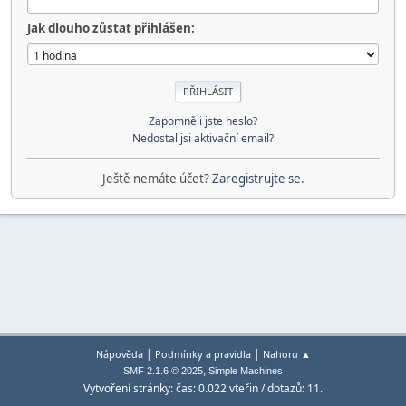
Jak dlouho zůstat přihlášen:
Zapomněli jste heslo?
Nedostal jsi aktivační email?
Ještě nemáte účet?
Zaregistrujte se
.
|
|
Nápověda
Podmínky a pravidla
Nahoru ▲
,
SMF 2.1.6 © 2025
Simple Machines
Vytvoření stránky: čas: 0.022 vteřin / dotazů: 11.