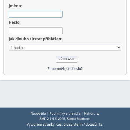
Jméno:
Heslo:
Jak dlouho zůstat přihlášen:
Zapomněli jste heslo?
|
|
Nápověda
Podmínky a pravidla
Nahoru ▲
,
SMF 2.1.6 © 2025
Simple Machines
Vytvoření stránky: čas: 0.023 vteřin / dotazů: 13.