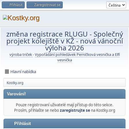
Přihlásit
Zaregistrovat se
změna registrace RLUGU
-
Společný
projekt kolejiště v KŽ
-
nová vánoční
výloha 2026
výroba triček
-
Vypořádání pohledávek Perníčková vesnička a Elfí
vesnička
Hlavní nabídka
Kostky.org
Varování!
Pouze registrovaní uživatelé mají přístup do této sekce.
Prosím, přihlašte se nebo
zaregistrujte se
na Kostky.org
Přihlásit