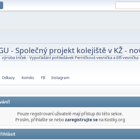
e
UGU
-
Společný projekt kolejiště v KŽ
-
no
výroba triček
-
Vypořádání pohledávek Perníčková vesnička a Elfí vesnička
Odkazy
Komiks
FB
Instagram
vání!
Pouze registrovaní uživatelé mají přístup do této sekce.
Prosím, přihlašte se nebo
zaregistrujte se
na Kostky.org
řihlásit