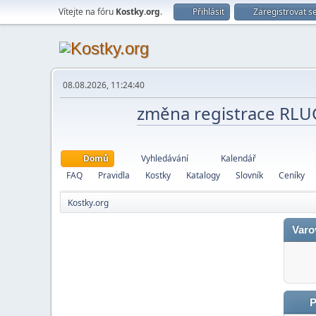
Vítejte na fóru
Kostky.org
.
Přihlásit
Zaregistrovat s
08.08.2026, 11:24:40
změna registrace RL
Domů
Vyhledávání
Kalendář
FAQ
Pravidla
Kostky
Katalogy
Slovník
Ceníky
Kostky.org
Varo
P