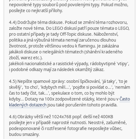
nepovolené typy souborů pod povolenými typy. Pokud možno,
posílejte co nejkratší přílohy.
4.4) Dodržujte téma diskuse. Pokud se změní téma rozhovoru,
založte nové téma. Do LEGO diskusí patří pouze témata o LEGO,
pro ostatní případy je tady Off-Topic diskuse. Náboženství,
politika a jiná výbušná témata nemají zaručenou dlouhou
životnost, protože většinou vedou k flamingu. Je zakázána
jakákoli diskuse o nelegálních tématech (shánění kradeného
zboží, warez etc.).
Jakékoli nacionalistické a rasistické výpady, rádobyvtipné 'vtipy',
i podobné odkazy mají za následek okamžitý zákaz.
4.5) Nepište spamové zprávy: osobní špičkování, 'já taky', 'to je
skvělý', 'to chci', 'kdybych měl...', 'pojďte si povídat o...', 'nemám
čas to tady číst, tak...', spekulace o tom, co by mohlo být
kdyby... Dotazy na 100x zodpovězené otázky, které jsou v
Často
kladených dotazech
jsou také porušením tohoto pravidla.
4.6) Obrázky větší než 1024x768 popř. delší než 400KB
posílejte jen v případě naprosté nutnosti. Neostré, zašuměné,
podexponované či roztřesené fotografie neposílejte vůbec,
budou smazány.