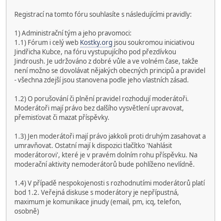
Registrací na tomto fóru souhlasíte s následujícími pravidly:
1) Administrační tým a jeho pravomoci:
1.1) Fórum i celý web
Kostky.org
jsou soukromou iniciativou
Jindřicha Kubce, na fóru vystupujícího pod přezdívkou
Jindroush. Je udržováno z dobré vůle a ve volném čase, takže
není možno se dovolávat nějakých obecných principů a pravidel
- všechna zdejší jsou stanovena podle jeho vlastních zásad.
1.2) O porušování či plnění pravidel rozhodují moderátoři.
Moderátoři mají právo bez dalšího vysvětlení upravovat,
přemisťovat či mazat příspěvky.
1.3) Jen moderátoři mají právo jakkoli proti druhým zasahovat a
umravňovat. Ostatní mají k dispozici tlačítko 'Nahlásit
moderátorovi', které je v pravém dolním rohu příspěvku. Na
moderační aktivity nemoderátorů bude pohlíženo nevlídně.
1.4) V případě nespokojenosti s rozhodnutími moderátorů platí
bod 1.2. Veřejná diskuse s moderátory je nepřípustná,
maximum je komunikace jinudy (email, pm, icq, telefon,
osobně)