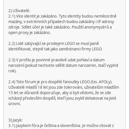
2) Uživatelé:
2.1) Více identit je zakázáno. Tyto identity budou nemilosrdně
mazány, v extrémních případech budou zakázány i IP adresy
zdroje. Sdílet účet je také zakázáno. Použití anonymyzérů a
open proxy je zakázáno.
2.2) Lidé zabývající se prodejem LEGO se musí jasně
identifikovat, stejně tak jako zaměstnanci firmy LEGO.
2.3) V profilu je povinné pravdivě udat pohlaví a datum
narození (pokud nechcete sdělit datum narozenin, stačí vyplnit
rok).
2.4) Toto fórum je pro dospělé fanoušky LEGO (tzv. AFOLy).
Uživatelé mladší 18 let jsou zde tolerováni, uživatelům mladším
15 let se důrazně doporučuje, aby si byli vědomi, že se zde
scházejí především dospělí, kteří jsou zvyklí debatovat na jisté
úrovni.
3) Jazyk:
3.1) Jazykem fóra je čeština a slovenština. Je možno citovat z