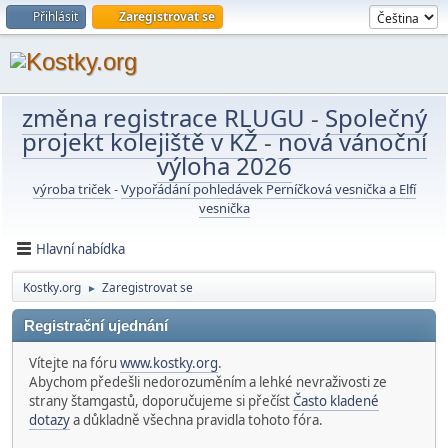
Přihlásit
Zaregistrovat se
změna registrace RLUGU
-
Společný
projekt kolejiště v KŽ
-
nová vánoční
výloha 2026
výroba triček
-
Vypořádání pohledávek Perníčková vesnička a Elfí
vesnička
Hlavní nabídka
Kostky.org
Zaregistrovat se
►
Registrační ujednání
Vítejte na fóru
www.kostky.org
.
Abychom předešli nedorozuměním a lehké nevraživosti ze
strany štamgastů, doporučujeme si přečíst
Často kladené
dotazy
a důkladně všechna pravidla tohoto fóra.