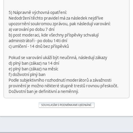
5) Nápravně výchovná opatření:
Nedodržení těchto pravidel má za následek nejdříve
upozornění soukromou zprávou, pak následují varování:
a) varování po dobu 7 dní
b) post moderaci, kde všechny příspěvky schvalují
administrátoři - po dobu 14ti dní
c) umlčení - 14 dnů bez příspěvků
Pokud se varování ukáží být neučinná, následují zákazy
d) plný ban (zákaz) na 14 dní
e) plný ban (zákaz) na měsíc
f) doživotní plný ban
Podle subjektivního rozhodnutí moderátorů a závažnosti
provinění je možno některé stupně trestů rovnou přeskočit.
Doživotní ban je definitivní a neměnný.