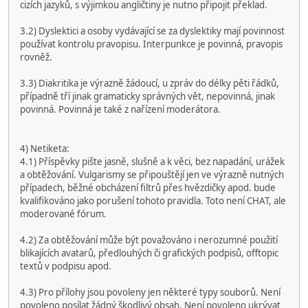
cizích jazyků, s výjimkou angličtiny je nutno připojit překlad.
3.2) Dyslektici a osoby vydávající se za dyslektiky mají povinnost
používat kontrolu pravopisu. Interpunkce je povinná, pravopis
rovněž.
3.3) Diakritika je výrazně žádoucí, u zpráv do délky pěti řádků,
případně tří jinak gramaticky správných vět, nepovinná, jinak
povinná. Povinná je také z nařízení moderátora.
4) Netiketa:
4.1) Příspěvky pište jasně, slušně a k věci, bez napadání, urážek
a obtěžování. Vulgarismy se připouštějí jen ve výrazně nutných
případech, běžné obcházení filtrů přes hvězdičky apod. bude
kvalifikováno jako porušení tohoto pravidla. Toto není CHAT, ale
moderované fórum.
4.2) Za obtěžování může být považováno i nerozumné použití
blikajících avatarů, předlouhých či grafických podpisů, offtopic
textů v podpisu apod.
4.3) Pro přílohy jsou povoleny jen některé typy souborů. Není
povoleno posílat žádný škodlivý obsah. Není povoleno ukrývat