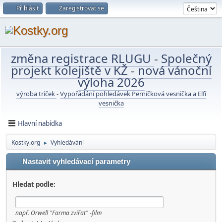
Přihlásit
Zaregistrovat se
změna registrace RLUGU
-
Společný
projekt kolejiště v KŽ
-
nová vánoční
výloha 2026
výroba triček
-
Vypořádání pohledávek Perníčková vesnička a Elfí
vesnička
Hlavní nabídka
Kostky.org
Vyhledávání
►
Nastavit vyhledávací parametry
Hledat podle:
např.
Orwell "Farma zvířat" -film