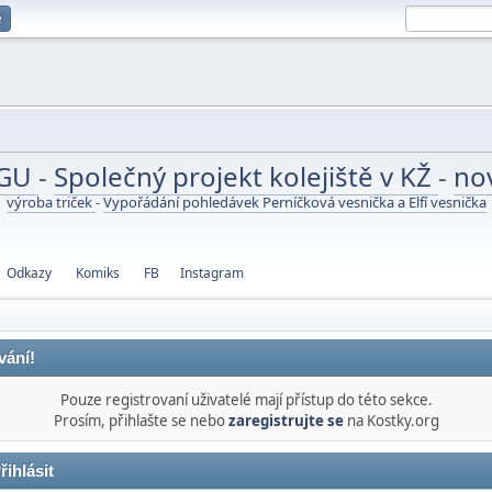
e
UGU
-
Společný projekt kolejiště v KŽ
-
no
výroba triček
-
Vypořádání pohledávek Perníčková vesnička a Elfí vesnička
Odkazy
Komiks
FB
Instagram
vání!
Pouze registrovaní uživatelé mají přístup do této sekce.
Prosím, přihlašte se nebo
zaregistrujte se
na Kostky.org
řihlásit