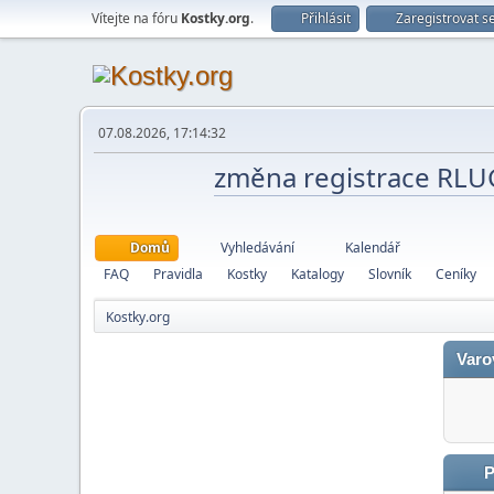
Vítejte na fóru
Kostky.org
.
Přihlásit
Zaregistrovat s
07.08.2026, 17:14:32
změna registrace RL
Domů
Vyhledávání
Kalendář
FAQ
Pravidla
Kostky
Katalogy
Slovník
Ceníky
Kostky.org
Varo
P