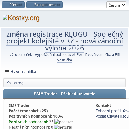
Přihlásit
Zaregistrovat se
změna registrace RLUGU
-
Společný
projekt kolejiště v KŽ
-
nová vánoční
výloha 2026
výroba triček
-
Vypořádání pohledávek Perníčková vesnička a Elfí
vesnička
Hlavní nabídka
Kostky.org
SMF Trader - Přehled uživatele
SMF Trader
Kontakt
Počet transakcí: (25)
Zobrazit profil uživ
Pozitivních hodnocení: 100%
Poslat uživateli s
Pozitivních hodnocení:
25
Neutrálních hodnocení: 0