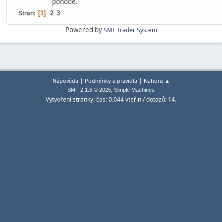
pohodě.
1
2
3
Stran
Powered by
SMF Trader System
|
|
Nápověda
Podmínky a pravidla
Nahoru ▲
,
SMF 2.1.6 © 2025
Simple Machines
Vytvoření stránky: čas: 0.044 vteřin / dotazů: 14.