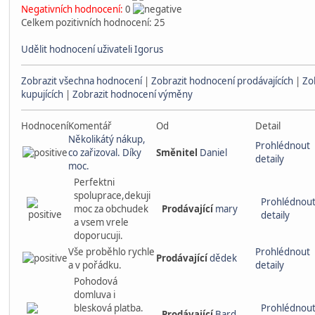
Negativních hodnocení:
0
Celkem pozitivních hodnocení: 25
Udělit hodnocení uživateli Igorus
Zobrazit všechna hodnocení
|
Zobrazit hodnocení prodávajících
|
Zo
kupujících
|
Zobrazit hodnocení výměny
Hodnocení
Komentář
Od
Detail
Několikátý nákup,
Prohlédnout
co zařizoval. Díky
Směnitel
Daniel
detaily
moc.
Perfektni
spoluprace,dekuji
Prohlédnou
moc za obchudek
Prodávající
mary
detaily
a vsem vrele
doporucuji.
Vše proběhlo rychle
Prohlédnout
Prodávající
dědek
a v pořádku.
detaily
Pohodová
domluva i
blesková platba.
Prohlédnou
Prodávající
Bard