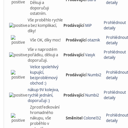
Děkuji a
detaily
doporučuji
ostatním.
Vše proběhlo rychle
Prohlédnout
a bez komplikací,
Prodávající
MiP
detaily
díky!
Prohlédnou
Vše OK, díky moc!
Prodávající
otaznik
detaily
Vše v naprostém
Prohlédnout
pořádku, děkuji a
Prodávající
Vasyk
detaily
doporučuji.
Velice spolehlivý
kupující,
Prohlédnou
Prodávající
Numbi2
bezproblémový
detaily
obchod :)
nákup 9V kolejiva,
Prohlédnout
rychlé jednání,
Prodávající
Numbi2
detaily
doporučuji :)
Zprostředkování
hromadného
Prohlédnou
nákupu, vše
Směnitel
Colonel32
detaily
proběhlo v