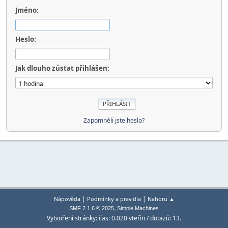
Jméno:
Heslo:
Jak dlouho zůstat přihlášen:
Zapomněli jste heslo?
|
|
Nápověda
Podmínky a pravidla
Nahoru ▲
,
SMF 2.1.6 © 2025
Simple Machines
Vytvoření stránky: čas: 0.020 vteřin / dotazů: 13.