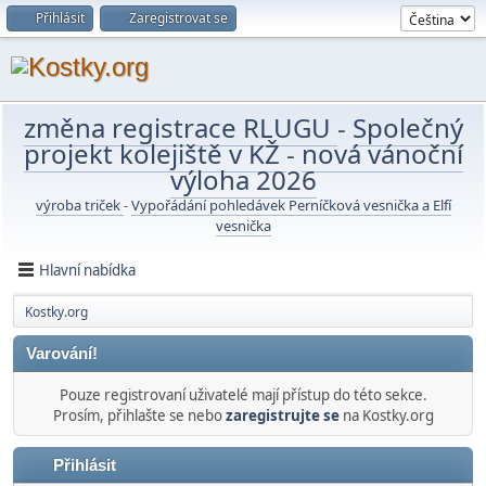
Přihlásit
Zaregistrovat se
změna registrace RLUGU
-
Společný
projekt kolejiště v KŽ
-
nová vánoční
výloha 2026
výroba triček
-
Vypořádání pohledávek Perníčková vesnička a Elfí
vesnička
Hlavní nabídka
Kostky.org
Varování!
Pouze registrovaní uživatelé mají přístup do této sekce.
Prosím, přihlašte se nebo
zaregistrujte se
na Kostky.org
Přihlásit