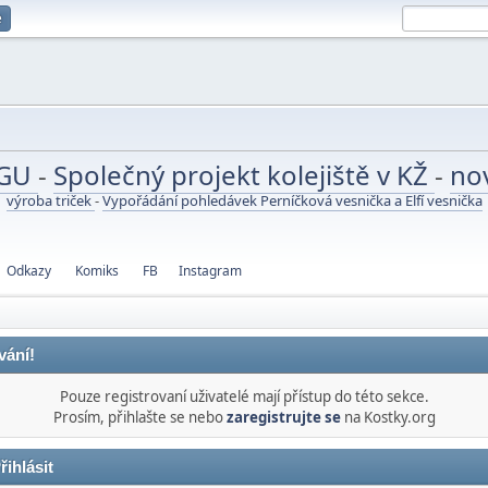
e
UGU
-
Společný projekt kolejiště v KŽ
-
no
výroba triček
-
Vypořádání pohledávek Perníčková vesnička a Elfí vesnička
Odkazy
Komiks
FB
Instagram
vání!
Pouze registrovaní uživatelé mají přístup do této sekce.
Prosím, přihlašte se nebo
zaregistrujte se
na Kostky.org
řihlásit