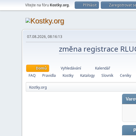
Vítejte na fóru
Kostky.org
.
Přihlásit
Zaregistrovat s
07.08.2026, 08:16:13
změna registrace RL
Domů
Vyhledávání
Kalendář
FAQ
Pravidla
Kostky
Katalogy
Slovník
Ceníky
Kostky.org
Varo
P