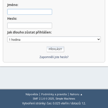
Jméno:
Heslo:
Jak dlouho zůstat přihlášen:
Zapomněli jste heslo?
|
|
Nápověda
Podmínky a pravidla
Nahoru ▲
,
SMF 2.1.6 © 2025
Simple Machines
Vytvoření stránky: čas: 0.025 vteřin / dotazů: 12.