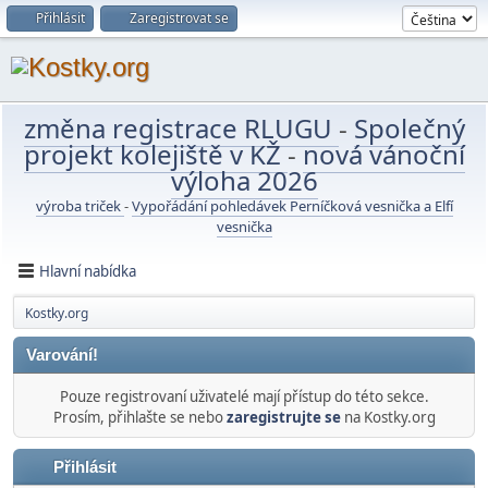
Přihlásit
Zaregistrovat se
změna registrace RLUGU
-
Společný
projekt kolejiště v KŽ
-
nová vánoční
výloha 2026
výroba triček
-
Vypořádání pohledávek Perníčková vesnička a Elfí
vesnička
Hlavní nabídka
Kostky.org
Varování!
Pouze registrovaní uživatelé mají přístup do této sekce.
Prosím, přihlašte se nebo
zaregistrujte se
na Kostky.org
Přihlásit