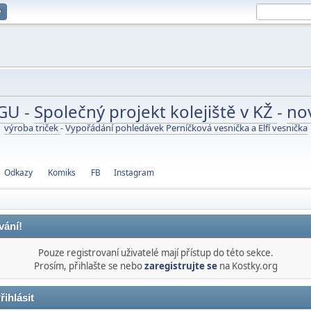
e
UGU
-
Společný projekt kolejiště v KŽ
-
no
výroba triček
-
Vypořádání pohledávek Perníčková vesnička a Elfí vesnička
Odkazy
Komiks
FB
Instagram
vání!
Pouze registrovaní uživatelé mají přístup do této sekce.
Prosím, přihlašte se nebo
zaregistrujte se
na Kostky.org
řihlásit