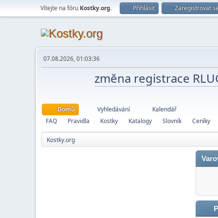
Vítejte na fóru
Kostky.org
.
Přihlásit
Zaregistrovat s
07.08.2026, 01:03:36
změna registrace RL
Domů
Vyhledávání
Kalendář
FAQ
Pravidla
Kostky
Katalogy
Slovník
Ceníky
Kostky.org
Varo
P