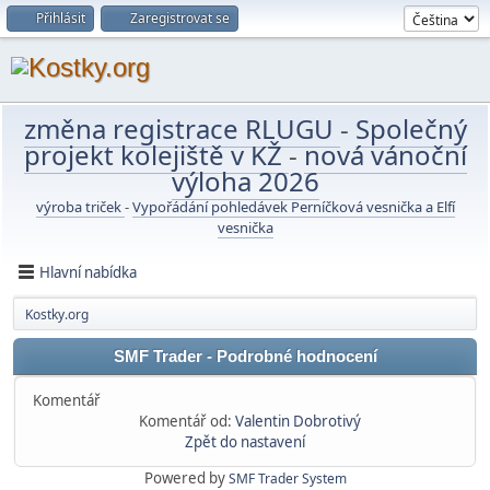
Přihlásit
Zaregistrovat se
změna registrace RLUGU
-
Společný
projekt kolejiště v KŽ
-
nová vánoční
výloha 2026
výroba triček
-
Vypořádání pohledávek Perníčková vesnička a Elfí
vesnička
Hlavní nabídka
Kostky.org
SMF Trader - Podrobné hodnocení
Komentář
Komentář od:
Valentin Dobrotivý
Zpět do nastavení
Powered by
SMF Trader System