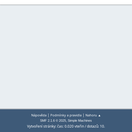
|
|
Nápověda
Podmínky a pravidla
Nahoru ▲
,
SMF 2.1.6 © 2025
Simple Machines
Vytvoření stránky: čas: 0.020 vteřin / dotazů: 10.