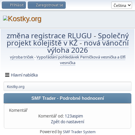
Přihlásit
Zaregistrovat se
změna registrace RLUGU
-
Společný
projekt kolejiště v KŽ
-
nová vánoční
výloha 2026
výroba triček
-
Vypořádání pohledávek Perníčková vesnička a Elfí
vesnička
Hlavní nabídka
Kostky.org
SMF Trader - Podrobné hodnocení
Komentář
Komentář od:
123aspim
Zpět do nastavení
Powered by
SMF Trader System