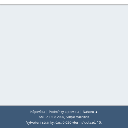
|
|
Nápověda
Podmínky a pravidla
Nahoru ▲
,
SMF 2.1.6 © 2025
Simple Machines
Vytvoření stránky: čas: 0.020 vteřin / dotazů: 10.