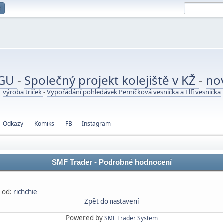
e
UGU
-
Společný projekt kolejiště v KŽ
-
no
výroba triček
-
Vypořádání pohledávek Perníčková vesnička a Elfí vesnička
Odkazy
Komiks
FB
Instagram
SMF Trader - Podrobné hodnocení
 od:
richchie
Zpět do nastavení
Powered by
SMF Trader System