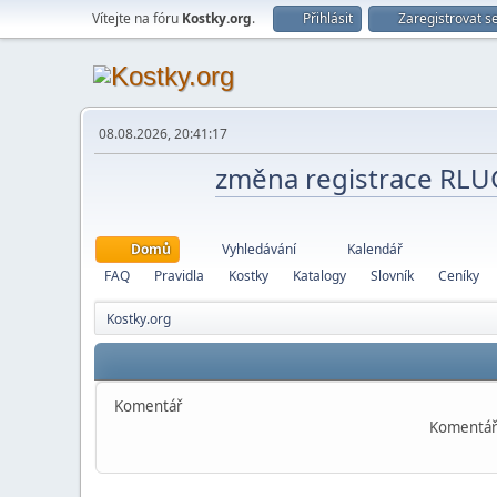
Vítejte na fóru
Kostky.org
.
Přihlásit
Zaregistrovat s
08.08.2026, 20:41:17
změna registrace RL
Domů
Vyhledávání
Kalendář
FAQ
Pravidla
Kostky
Katalogy
Slovník
Ceníky
Kostky.org
Komentář
Komentář