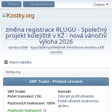
Přihlásit
Zaregistrovat se
změna registrace RLUGU
-
Společný
projekt kolejiště v KŽ
-
nová vánoční
výloha 2026
výroba triček
-
Vypořádání pohledávek Perníčková vesnička a Elfí
vesnička
Hlavní nabídka
Kostky.org
SMF Trader - Přehled uživatele
SMF Trader
Kontakt
Počet transakcí: (16)
Zobrazit profil uživatele.
Poslat uživateli soukromou
Pozitivních hodnocení: 100%
zprávu.
Pozitivních hodnocení:
16