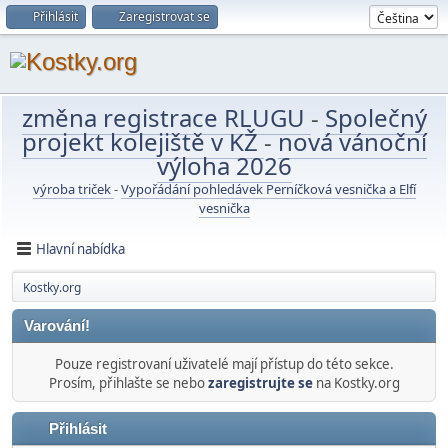
Přihlásit
Zaregistrovat se
změna registrace RLUGU
-
Společný
projekt kolejiště v KŽ
-
nová vánoční
výloha 2026
výroba triček
-
Vypořádání pohledávek Perníčková vesnička a Elfí
vesnička
Hlavní nabídka
Kostky.org
Varování!
Pouze registrovaní uživatelé mají přístup do této sekce.
Prosím, přihlašte se nebo
zaregistrujte se
na Kostky.org
Přihlásit