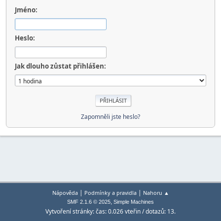
Jméno:
Heslo:
Jak dlouho zůstat přihlášen:
Zapomněli jste heslo?
|
|
Nápověda
Podmínky a pravidla
Nahoru ▲
,
SMF 2.1.6 © 2025
Simple Machines
Vytvoření stránky: čas: 0.026 vteřin / dotazů: 13.