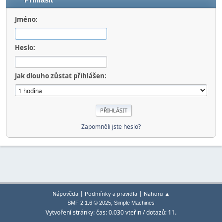
Přihlásit
Jméno:
Heslo:
Jak dlouho zůstat přihlášen:
Zapomněli jste heslo?
|
|
Nápověda
Podmínky a pravidla
Nahoru ▲
,
SMF 2.1.6 © 2025
Simple Machines
Vytvoření stránky: čas: 0.030 vteřin / dotazů: 11.