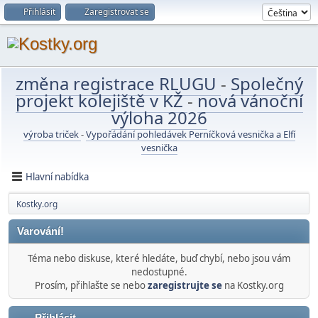
Přihlásit
Zaregistrovat se
změna registrace RLUGU
-
Společný
projekt kolejiště v KŽ
-
nová vánoční
výloha 2026
výroba triček
-
Vypořádání pohledávek Perníčková vesnička a Elfí
vesnička
Hlavní nabídka
Kostky.org
Varování!
Téma nebo diskuse, které hledáte, buď chybí, nebo jsou vám
nedostupné.
Prosím, přihlašte se nebo
zaregistrujte se
na Kostky.org