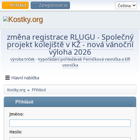
Přihlásit
Zaregistrovat se
změna registrace RLUGU
-
Společný
projekt kolejiště v KŽ
-
nová vánoční
výloha 2026
výroba triček
-
Vypořádání pohledávek Perníčková vesnička a Elfí
vesnička
Hlavní nabídka
Kostky.org
Přihlásit
►
Přihlásit
Jméno:
Heslo: