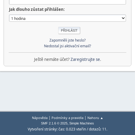
Jak dlouho zůstat přihlášen:
Zapomněli jste heslo?
Nedostal jsi aktivační email?
Ještě nemáte účet?
Zaregistrujte se
.
|
|
Nápověda
Podmínky a pravidla
Nahoru ▲
,
SMF 2.1.6 © 2025
Simple Machines
Vytvoření stránky: čas: 0.023 vteřin / dotazů: 11.