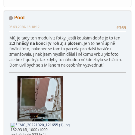
Pool
05.03.2026, 13:18:12
#369
Můj je tady ten modul viz fotky, jestli koukám dobře je to ten
2.2 hnědý na konci (v rohu) s plotem
. Jen to není úplně
finální foto, nakonec se tam ta parcela pro další baráček
zmenšovala. Jinak jsem myslím dělal i někomu vrbu (viz foto,
ale bez figurky), tak kdyby to náhodou někde zbylo se hlásím.
Domluvil bych se s Milanem na osobním vyzvednutí.
IMG_20221020_121655 (1).jpg
182.93 kB, 1000x1000
prohlédnuto 573 krát