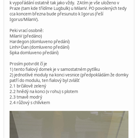
k vypořádání ostatně tak jako vždy. ZAtím je vše uloženo v
Praze (tam kde třídíme Lugbulk) u MilanV. PO povolených tedy
cca koncem března bude přesunuto k Igorus (řeší
Igorus/MilanV).
Peki vrací osobně:
MilanV (předáno)
Hardegon (domluveno předání)
Linhi+Dan (domluveno předání)
šipka domluveno předání)
Prosím potvrdit čí je
1) tento fialový domek je v samostatném pytlíku
2) jednotlivé moduly na konci vesnice (předpokládám že domky
patří do modulu, ten fialový byl zvlášť
2.1 brčálově zelený
2.2 hnědý na konci (v rohu) s plotem
2.3 tmavě modrý
2.4 růžový s chlívkem