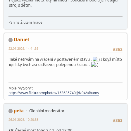
stroj s dětmi.
Pán na Žlutém hradě
Daniel
22.01.2026, 14:41:35
#362
Také netrvám na vrácení v postaveném stavu .
I když místo
igelitky bych asi radši svoji polepenou krabici .
Moje "výtvory":
https://www.flickr.com/photos/153635740@N04/albums
peki
Globální moderátor
26.01.2026, 10:20:53
#363
OC Černý most toho 27.1. od 18:00