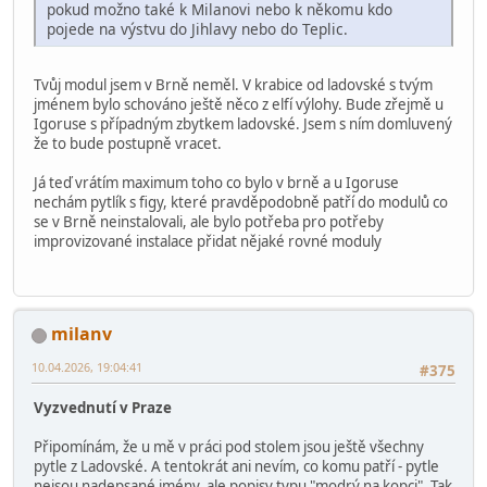
pokud možno také k Milanovi nebo k někomu kdo
pojede na výstvu do Jihlavy nebo do Teplic.
Tvůj modul jsem v Brně neměl. V krabice od ladovské s tvým
jménem bylo schováno ještě něco z elfí výlohy. Bude zřejmě u
Igoruse s případným zbytkem ladovské. Jsem s ním domluvený
že to bude postupně vracet.
Já teď vrátím maximum toho co bylo v brně a u Igoruse
nechám pytlík s figy, které pravděpodobně patří do modulů co
se v Brně neinstalovali, ale bylo potřeba pro potřeby
improvizované instalace přidat nějaké rovné moduly
milanv
10.04.2026, 19:04:41
#375
Vyzvednutí v Praze
Připomínám, že u mě v práci pod stolem jsou ještě všechny
pytle z Ladovské. A tentokrát ani nevím, co komu patří - pytle
nejsou nadepsané jmény, ale popisy typu "modrý na kopci". Tak