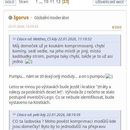
1
...
10
11
12
Stran
13
DOLŮ
UŽIVATELSKÉ AKCE
Igorus
Globální moderátor
22.01.2026, 13:03:33
#360
Citace od: Matthes_CS kdy 22.01.2026, 11:19:52
Můj domeček už je koukám komprimovaný, chybí
komíny, sedí vedle, na jeho místě je jiný, místo
kadibudky strom, pumpa taky chybí, takže je to už asi
jedno
Pumpu... nám se ztrácejí celý moduly... a on s pumpou
Letos se mnou po výstavách bude jezdit i krabice "ztráty a
nálezy za posledních deset let". Výhoda že z nečeho se stalo
postupně investiční Lego. Co se nebude identifikovat, bude
vystaveno na Kostkách.
Citace od: peki kdy 22.01.2026, 08:19:39
CO ta ladovska ? Moho povést komprimaci modůlů kde
jsou domečky? Bylo by to jednodušší na přepravu