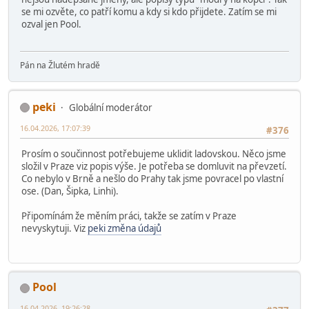
se mi ozvěte, co patří komu a kdy si kdo přijdete. Zatím se mi
ozval jen Pool.
Pán na Žlutém hradě
peki
Globální moderátor
16.04.2026, 17:07:39
#376
Prosím o součinnost potřebujeme uklidit ladovskou. Něco jsme
složil v Praze viz popis výše. Je potřeba se domluvit na převzetí.
Co nebylo v Brně a nešlo do Prahy tak jsme povracel po vlastní
ose. (Dan, Šipka, Linhi).
Připomínám že měním práci, takže se zatím v Praze
nevyskytuji. Viz
peki změna údajů
Pool
16.04.2026, 19:26:28