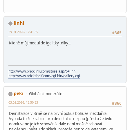
linhi
29.01.2026, 17:41:35
#365
Klidně můj modul do igelitky ,díky...
http://www.bricklink.com/store.asp?p=linhi
http://www.brickshelf.com/cgi-bin/gallery.cgi
peki
Globální moderátor
03.02.2026, 13:50:33
#366
Deinstalace v Brně se na první pokus bohužel nezdařila.
Vypadá to že krabice pro deinstalaci nejsou (přesto že bylo
domluveno jejich schování), dále není možné schovat
naloženou paletu do skladu protože neprojde výtahem. Ve