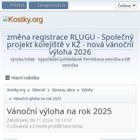
Přihlásit
Zaregistrovat se
změna registrace RLUGU
-
Společný
projekt kolejiště v KŽ
-
nová vánoční
výloha 2026
výroba triček
-
Vypořádání pohledávek Perníčková vesnička a Elfí
vesnička
Hlavní nabídka
Kostky.org
Obecné
Výstavy, akce
Výlohy
►
►
►
Vánoční výloha na rok 2025
►
Vánoční výloha na rok 2025
Založil peki, 08.11.2024, 16:13:37
0 Uživatelé a 3 Hosté prohlíží toto téma.