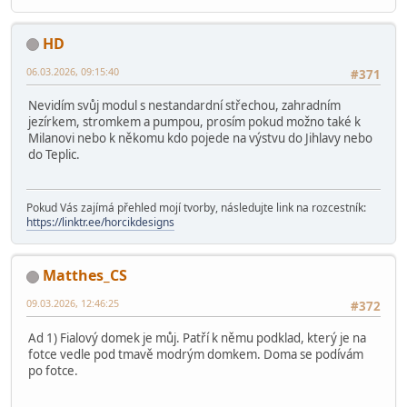
HD
06.03.2026, 09:15:40
#371
Nevidím svůj modul s nestandardní střechou, zahradním
jezírkem, stromkem a pumpou, prosím pokud možno také k
Milanovi nebo k někomu kdo pojede na výstvu do Jihlavy nebo
do Teplic.
Pokud Vás zajímá přehled mojí tvorby, následujte link na rozcestník:
https://linktr.ee/horcikdesigns
Matthes_CS
09.03.2026, 12:46:25
#372
Ad 1) Fialový domek je můj. Patří k němu podklad, který je na
fotce vedle pod tmavě modrým domkem. Doma se podívám
po fotce.