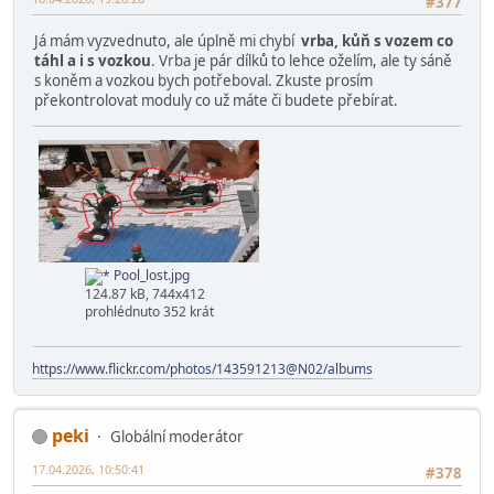
#377
Já mám vyzvednuto, ale úplně mi chybí
vrba, kůň s vozem co
táhl a i s vozkou
. Vrba je pár dílků to lehce oželím, ale ty sáně
s koněm a vozkou bych potřeboval. Zkuste prosím
překontrolovat moduly co už máte či budete přebírat.
Pool_lost.jpg
124.87 kB, 744x412
prohlédnuto 352 krát
https://www.flickr.com/photos/143591213@N02/albums
peki
Globální moderátor
17.04.2026, 10:50:41
#378