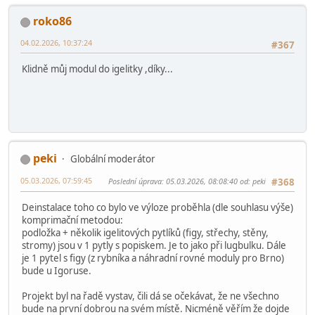
roko86
04.02.2026, 10:37:24
#367
Klidně můj modul do igelitky ,díky...
peki
Globální moderátor
05.03.2026, 07:59:45
Poslední úprava
: 05.03.2026, 08:08:40 od: peki
#368
Deinstalace toho co bylo ve výloze proběhla (dle souhlasu výše)
komprimační metodou:
podložka + několik igelitových pytlíků (figy, střechy, stěny,
stromy) jsou v 1 pytly s popiskem. Je to jako při lugbulku. Dále
je 1 pytel s figy (z rybníka a náhradní rovné moduly pro Brno)
bude u Igoruse.
Projekt byl na řadě vystav, čili dá se očekávat, že ne všechno
bude na první dobrou na svém místě. Nicméně věřím že dojde