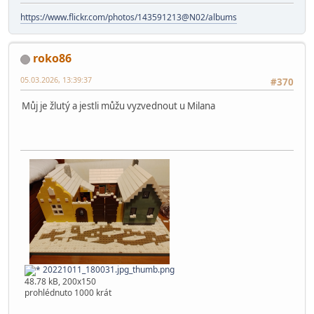
https://www.flickr.com/photos/143591213@N02/albums
roko86
05.03.2026, 13:39:37
#370
Můj je žlutý a jestli můžu vyzvednout u Milana
20221011_180031.jpg_thumb.png
48.78 kB, 200x150
prohlédnuto 1000 krát