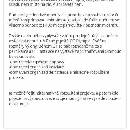
skladu není místo na nic. A ani paleta není.
Budu tedy jednotlivé moduly dle předchozího souhlasu více či
méně komprimovat. Pokusím se je zabalit do folie. Budu muset
všechno odnosit cca 400 m do parkoviště v obchodním centru.
Z výše uvedeného vyplývá že v této prodejně už já osobně nic
instalovat nebudu. V Brně je ještě OC Olympia. Ověřím
rozměry výlohy. Během Q1 se pak rozhodněme co s
perníkama a F1. Instalace na výstavě např. zmiňovaná Olomouc
by vyžadovala:
-domluvení/organizaci dopravy
-domluvení organizaci instalace
-domluvení organizaci deinstalace a následné rozpuštění
projektu
Je možné řešit i alternativně rozpuštění projektu a potom kdo
pojede na výstavu doveze svoje moduly, takže výsledek bude o
něco menší.