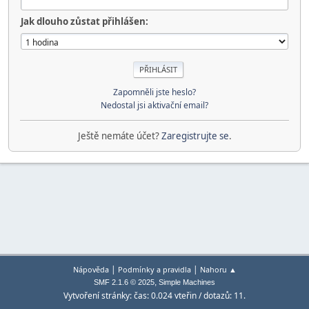
Jak dlouho zůstat přihlášen:
Zapomněli jste heslo?
Nedostal jsi aktivační email?
Ještě nemáte účet?
Zaregistrujte se
.
|
|
Nápověda
Podmínky a pravidla
Nahoru ▲
,
SMF 2.1.6 © 2025
Simple Machines
Vytvoření stránky: čas: 0.024 vteřin / dotazů: 11.