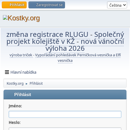
Přihlásit
Zaregistrovat se
změna registrace RLUGU
-
Společný
projekt kolejiště v KŽ
-
nová vánoční
výloha 2026
výroba triček
-
Vypořádání pohledávek Perníčková vesnička a Elfí
vesnička
Hlavní nabídka
Kostky.org
Přihlásit
►
Přihlásit
Jméno:
Heslo: