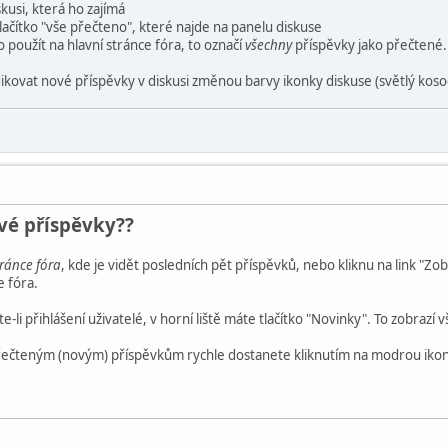
skusi, která ho zajímá
tlačítko "vše přečteno", které najde na panelu diskuse
o použít na hlavní stránce fóra, to označí
všechny
příspěvky jako přečtené.
ikovat nové příspěvky v diskusi změnou barvy ikonky diskuse (světlý koso
ové příspěvky??
tránce fóra
, kde je vidět posledních pět příspěvků, nebo kliknu na link "Zo
e fóra.
ste-li přihlášení uživatelé, v horní liště máte tlačítko "Novinky". To zobr
řečteným (novým) příspěvkům rychle dostanete kliknutím na modrou iko