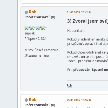
Rob
31.03.2005, 20:42:54
Počet transakcí:
(
0
)
3) Zvoral jsem sv
Nepanikařit.
suprák
Příspěvků: 321
Pokud jsi udělal jen nějaký
příspěvku", opravit text a p
Místo: Česká Kamenice
Pokud chceš
odstranit cel
IP zaznamenána
smazat
a on se o to postará
Trochu problém je s mazáním
Pro
přesouvání špatně u
Rob
Rob
25.05.2005, 10:16:32
Počet transakcí:
(
0
)