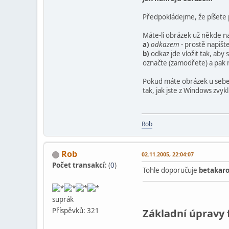
Předpokládejme, že píšete p
Máte-li obrázek už někde n
a)
odkazem
- prostě napišt
b)
odkaz jde vložit tak, aby 
označte (zamodřete) a pak n
Pokud máte obrázek u sebe 
tak, jak jste z Windows zvykl
Rob
Rob
02.11.2005, 22:04:07
Počet transakcí:
(
0
)
Tohle doporučuje
betakar
suprák
Příspěvků: 321
Základní úpravy 