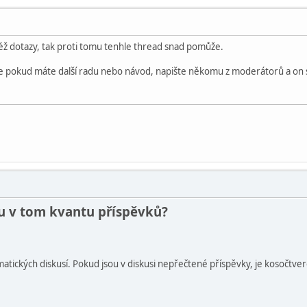
též dotazy, tak proti tomu tenhle thread snad pomůže.
e pokud máte další radu nebo návod, napište někomu z moderátorů a on 
uju v tom kvantu příspěvků?
tických diskusí. Pokud jsou v diskusi nepřečtené příspěvky, je kosočtverec