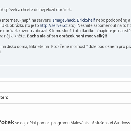
říspěvek a chcete do něj vložit obrázek.
a Internetu (např. na serveru
ImageShack
,
BrickShelf
nebo podobném) a ch
e URL obrázku (to je to
http://server.cz
atd). Nesmíte zapomenout na to ht
se obrázek rovnou zobrazil. K tomu slouží toto tlačítko:
(najdete jej na lišt
a něj klikněte.
Bacha ale ať ten obrázek není moc velký!!
na disku doma, klikněte na "Rozšířené možnosti" dole pod oknem pro psan
í.
oten
:
fotek
se dají dělat pomocí programu Malování v příslušenství Windows.