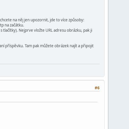
cete na něj jen upozornit, jde to více způsoby:
tp na začátku.
ě s tlačítky). Nejprve vložte URL adresu obrázku, pak ji
í příspěvku. Tam pak můžete obrázek najít a připojit
#6