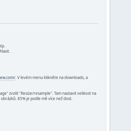
tp.
lasit.
iew.com/
. V levém menu klikněte na downloads, a
ge" zvolit "Resize/resample". Tam nastavit velikost na
G obrázků. 85% je podle mě více než dost.