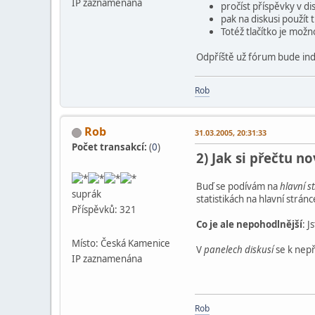
IP zaznamenána
pročíst příspěvky v di
pak na diskusi použít 
Totéž tlačítko je možn
Odpříště už fórum bude ind
Rob
Rob
31.03.2005, 20:31:33
Počet transakcí:
(
0
)
2) Jak si přečtu n
Buď se podívám na
hlavní s
suprák
statistikách na hlavní stránc
Příspěvků: 321
Co je ale nepohodlnější
: J
Místo: Česká Kamenice
V
panelech diskusí
se k nep
IP zaznamenána
Rob