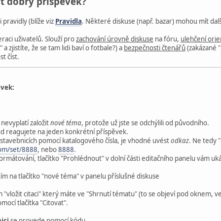
t dobrý příspěvek?
 pravidly (blíže viz
Pravidla
. Některé diskuse (např. bazar) mohou mít dalš
eraci uživatelů. Slouží pro
zachování úrovně diskuse
na fóru,
ulehčení ori
a zjistíte, že se tam lidi baví o fotbale?) a
bezpečnosti čtenářů
(zakázané "
t číst.
ěvek:
nevyplatí založit
nové téma
, protože už jste se odchýlili od původního.
ud reagujete na jeden konkrétní příspěvek.
stavebnicích pomocí katalogového čísla, je vhodné uvést
odkaz
. Ne tedy 
com/set/8888
, nebo
8888
.
í formátování, tlačítko "Prohlédnout" v dolní části editačního panelu vám u
tím na tlačítko "nové téma" v panelu příslušné diskuse
 "vložit citaci" který máte ve "Shrnutí tématu" (to se objeví pod oknem,
mocí tlačítka "Citovat".
ici
se provede pomocí kódu