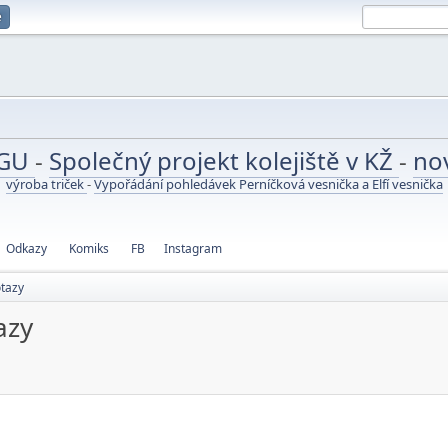
e
UGU
-
Společný projekt kolejiště v KŽ
-
no
výroba triček
-
Vypořádání pohledávek Perníčková vesnička a Elfí vesnička
Odkazy
Komiks
FB
Instagram
tazy
azy