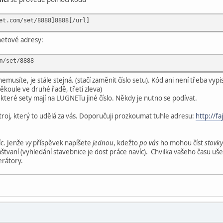
et.com/set/8888]8888[/url]
netové adresy:
m/set/8888
musíte, je stále stejná. (stačí zaměnit číslo setu). Kód ani není třeba vypis
měkoule ve druhé řadě, třetí zleva)
ěkteré sety mají na LUGNETu jiné číslo. Někdy je nutno se podívat.
stroj, který to udělá za vás. Doporučuji prozkoumat tuhle adresu:
http://fa
íc. Jenže
vy
příspěvek napíšete
jednou
, kdežto
po vás
ho mohou číst
stovky
tvaní (vyhledání stavebnice je dost práce navíc). Chvilka vašeho času ušetř
erátory.