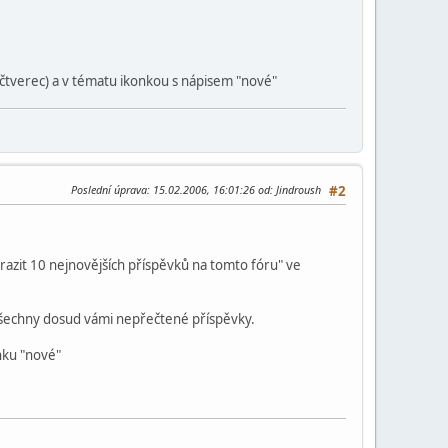
čtverec) a v tématu ikonkou s nápisem "nové"
Poslední úprava
: 15.02.2006, 16:01:26 od: Jindroush
#2
brazit 10 nejnovějších příspěvků na tomto fóru" ve
azí všechny dosud vámi nepřečtené příspěvky.
nku "nové"