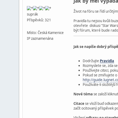
Jak by měl vypada
Život na fóru se řídí určitými
suprák
Příspěvků: 321
Pravidla tu nejsou kvůli buz
otevřete diskusi "Star Wars" 
být fórum, které bude rados
Místo: Česká Kamenice
IP zaznamenána
Jak se napíše dobrý přísp
Dodržujte
Pravidla
Rozmyslete se, zda se 
Používejte
citaci
, pok
Pokud se zmiňujete o 
http://guide.lugnet.
Používáte-li složitějš
Nové téma
se založí kliknu
Citace
se vloží buď odkazem
začít ocitovaný příspěvek po
Vložení
odkazu na stavebn