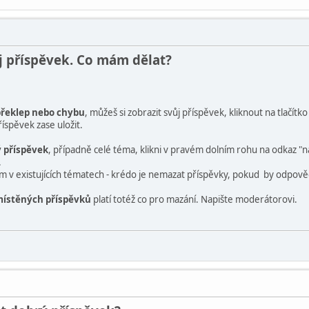
ůj příspěvek. Co mám dělat?
překlep nebo chybu
, můžeš si zobrazit svůj příspěvek, kliknout na tlačítko
říspěvek zase uložit.
ý příspěvek
, případně celé téma, klikni v pravém dolním rohu na odkaz "
.
 v existujících tématech - krédo je nemazat příspěvky, pokud by odpověd
místěných příspěvků
platí totéž co pro mazání. Napište moderátorovi.