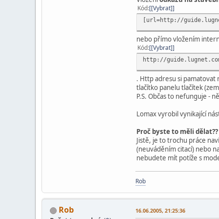
Kód
[Vybrat]
[url=http://guide.lugn
nebo přímo vložením inter
Kód
[Vybrat]
http://guide.lugnet.co
. Http adresu si pamatovat ne
tlačítko panelu tlačítek (ze
P.S. Občas to nefunguje - n
Lomax vyrobil vynikající ná
Proč byste to měli dělat??
Jistě, je to trochu práce nav
(neuváděním citací) nebo naš
nebudete mít potíže s mod
Rob
Rob
16.06.2005, 21:25:36