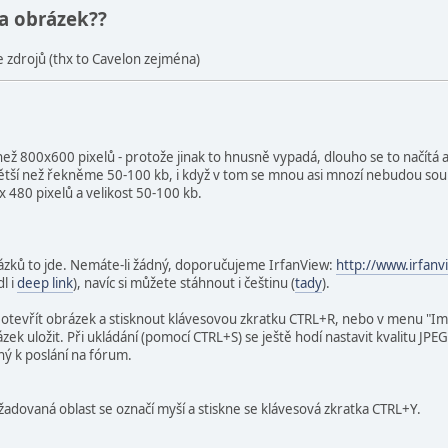
ra obrázek??
 zdrojů (thx to Cavelon zejména)
než 800x600 pixelů - protože jinak to hnusně vypadá, dlouho se to načítá a
ětší než řekněme 50-100 kb, i když v tom se mnou asi mnozí nebudou souh
 x 480 pixelů a velikost 50-100 kb.
rázků to jde. Nemáte-li žádný, doporučujeme IrfanView:
http://www.irfanv
l i
deep link
), navíc si můžete stáhnout i češtinu (
tady
).
í otevřít obrázek a stisknout klávesovou zkratku CTRL+R, nebo v menu "Ima
k uložit. Při ukládání (pomocí CTRL+S) se ještě hodí nastavit kvalitu JPE
ý k poslání na fórum.
žadovaná oblast se označí myší a stiskne se klávesová zkratka CTRL+Y.