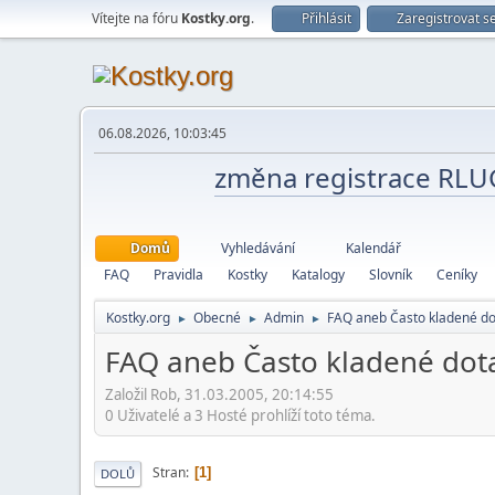
Vítejte na fóru
Kostky.org
.
Přihlásit
Zaregistrovat s
06.08.2026, 10:03:45
změna registrace RL
Domů
Vyhledávání
Kalendář
FAQ
Pravidla
Kostky
Katalogy
Slovník
Ceníky
Kostky.org
Obecné
Admin
FAQ aneb Často kladené do
►
►
►
FAQ aneb Často kladené dot
Založil Rob, 31.03.2005, 20:14:55
0 Uživatelé a 3 Hosté prohlíží toto téma.
Stran
1
DOLŮ