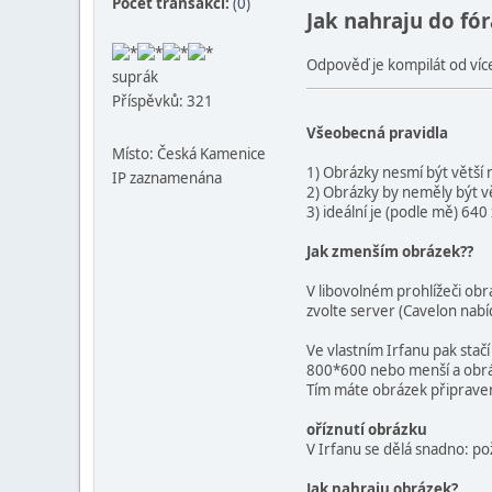
Počet transakcí:
(
0
)
Jak nahraju do fó
Odpověď je kompilát od více
suprák
Příspěvků: 321
Všeobecná pravidla
Místo: Česká Kamenice
1) Obrázky nesmí být větší 
IP zaznamenána
2) Obrázky by neměly být v
3) ideální je (podle mě) 640
Jak zmenším obrázek??
V libovolném prohlížeči ob
zvolte server (Cavelon nabíd
Ve vlastním Irfanu pak stač
800*600 nebo menší a obráze
Tím máte obrázek připraven
oříznutí obrázku
V Irfanu se dělá snadno: po
Jak nahraju obrázek?