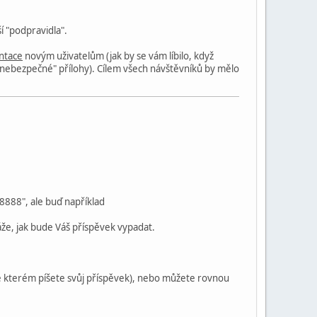
í "podpravidla".
entace
novým uživatelům (jak by se vám líbilo, když
nebezpečné" přílohy). Cílem všech návštěvníků by mělo
"8888", ale buď například
káže, jak bude Váš příspěvek vypadat.
 ve kterém píšete svůj příspěvek), nebo můžete rovnou