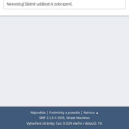
Neexistují žádné události k zobrazení.
|
|
Nápověda
Podmínky a pravidla
Nahoru ▲
,
SMF 2.1.6 © 2025
Simple Machines
Vytvoření stránky: čas: 0.029 vteřin / dotazů: 19.