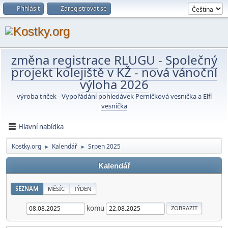
Přihlásit
Zaregistrovat se
změna registrace RLUGU
-
Společný
projekt kolejiště v KŽ
-
nová vánoční
výloha 2026
výroba triček
-
Vypořádání pohledávek Perníčková vesnička a Elfí
vesnička
Hlavní nabídka
Kostky.org
Kalendář
Srpen 2025
►
►
Kalendář
SEZNAM
MĚSÍC
TÝDEN
komu