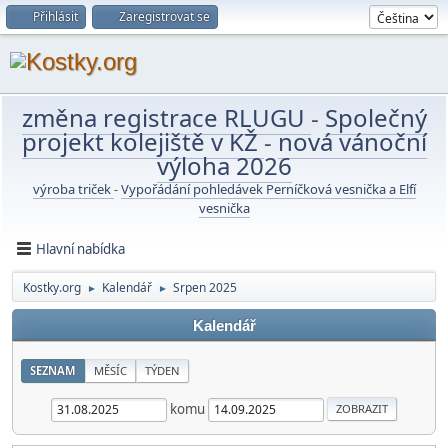
Přihlásit
Zaregistrovat se
změna registrace RLUGU
-
Společný
projekt kolejiště v KŽ
-
nová vánoční
výloha 2026
výroba triček
-
Vypořádání pohledávek Perníčková vesnička a Elfí
vesnička
Hlavní nabídka
Kostky.org
Kalendář
Srpen 2025
►
►
Kalendář
SEZNAM
MĚSÍC
TÝDEN
komu