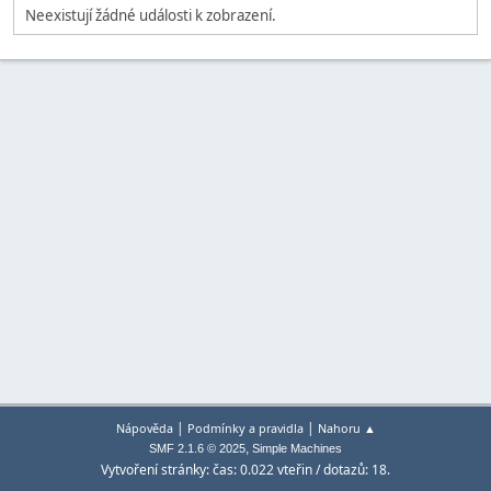
Neexistují žádné události k zobrazení.
|
|
Nápověda
Podmínky a pravidla
Nahoru ▲
,
SMF 2.1.6 © 2025
Simple Machines
Vytvoření stránky: čas: 0.022 vteřin / dotazů: 18.