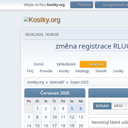
Vítejte na fóru
Kostky.org
.
Přihlásit
Zaregistrovat s
08.08.2026, 18:08:08
změna registrace RL
Domů
Vyhledávání
Kalendář
FAQ
Pravidla
Kostky
Katalogy
Slovník
Ceníky
Kostky.org
Kalendář
Srpen 2025
►
►
Červenec 2025
Po
Út
St
Čt
Pá
So
Ne
SEZNAM
MĚSÍC
1
2
3
4
5
6
7
8
9
10
11
12
13
Neexistují žádné udál
14
15
16
17
18
19
20