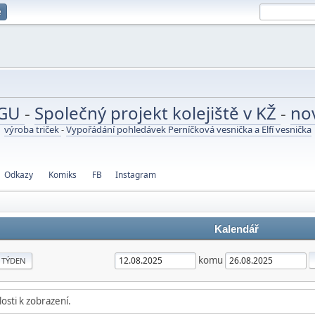
e
UGU
-
Společný projekt kolejiště v KŽ
-
no
výroba triček
-
Vypořádání pohledávek Perníčková vesnička a Elfí vesnička
Odkazy
Komiks
FB
Instagram
Kalendář
komu
TÝDEN
osti k zobrazení.