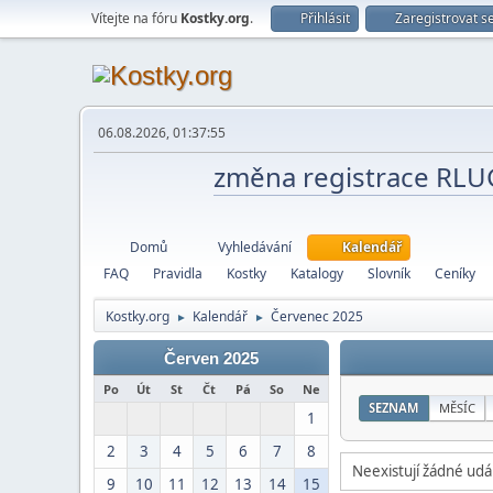
Vítejte na fóru
Kostky.org
.
Přihlásit
Zaregistrovat s
06.08.2026, 01:37:55
změna registrace RL
Domů
Vyhledávání
Kalendář
FAQ
Pravidla
Kostky
Katalogy
Slovník
Ceníky
Kostky.org
Kalendář
Červenec 2025
►
►
Červen 2025
Po
Út
St
Čt
Pá
So
Ne
SEZNAM
MĚSÍC
1
2
3
4
5
6
7
8
Neexistují žádné udál
9
10
11
12
13
14
15