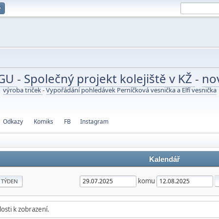
e
UGU
-
Společný projekt kolejiště v KŽ
-
no
výroba triček
-
Vypořádání pohledávek Perníčková vesnička a Elfí vesnička
Odkazy
Komiks
FB
Instagram
Kalendář
komu
TÝDEN
osti k zobrazení.