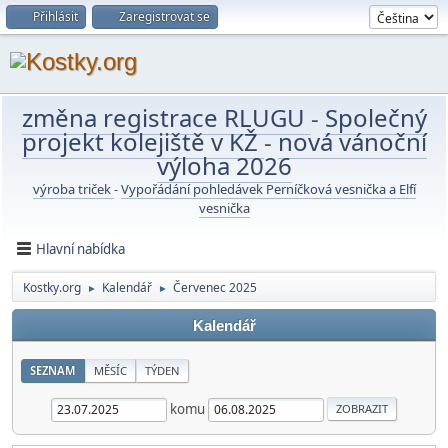
Přihlásit
Zaregistrovat se
změna registrace RLUGU
-
Společný
projekt kolejiště v KŽ
-
nová vánoční
výloha 2026
výroba triček
-
Vypořádání pohledávek Perníčková vesnička a Elfí
vesnička
Hlavní nabídka
Kostky.org
Kalendář
Červenec 2025
►
►
Kalendář
SEZNAM
MĚSÍC
TÝDEN
komu