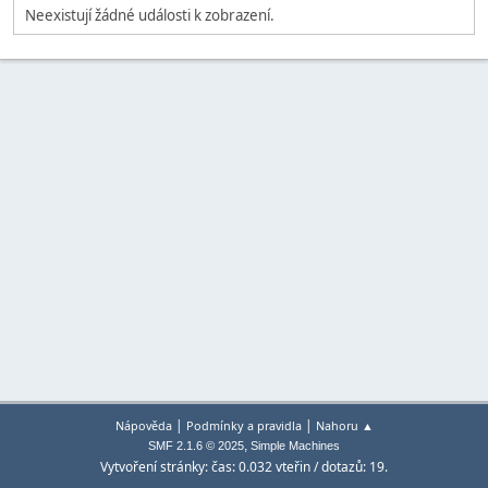
Neexistují žádné události k zobrazení.
|
|
Nápověda
Podmínky a pravidla
Nahoru ▲
,
SMF 2.1.6 © 2025
Simple Machines
Vytvoření stránky: čas: 0.032 vteřin / dotazů: 19.