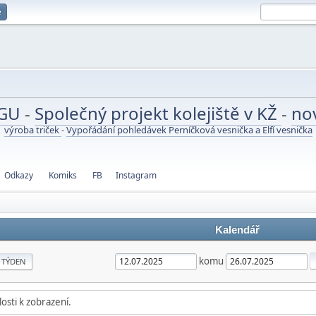
e
UGU
-
Společný projekt kolejiště v KŽ
-
no
výroba triček
-
Vypořádání pohledávek Perníčková vesnička a Elfí vesnička
Odkazy
Komiks
FB
Instagram
Kalendář
komu
TÝDEN
osti k zobrazení.