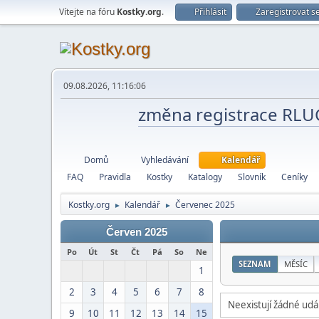
Vítejte na fóru
Kostky.org
.
Přihlásit
Zaregistrovat s
09.08.2026, 11:16:06
změna registrace RL
Domů
Vyhledávání
Kalendář
FAQ
Pravidla
Kostky
Katalogy
Slovník
Ceníky
Kostky.org
Kalendář
Červenec 2025
►
►
Červen 2025
Po
Út
St
Čt
Pá
So
Ne
SEZNAM
MĚSÍC
1
2
3
4
5
6
7
8
Neexistují žádné udál
9
10
11
12
13
14
15