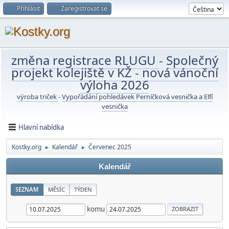
Přihlásit
Zaregistrovat se
změna registrace RLUGU
-
Společný
projekt kolejiště v KŽ
-
nová vánoční
výloha 2026
výroba triček
-
Vypořádání pohledávek Perníčková vesnička a Elfí
vesnička
Hlavní nabídka
Kostky.org
Kalendář
Červenec 2025
►
►
Kalendář
SEZNAM
MĚSÍC
TÝDEN
komu