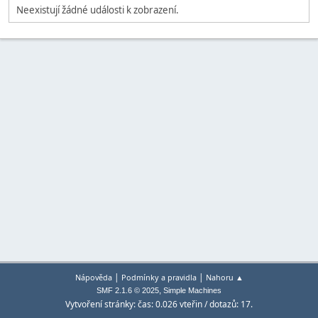
Neexistují žádné události k zobrazení.
|
|
Nápověda
Podmínky a pravidla
Nahoru ▲
,
SMF 2.1.6 © 2025
Simple Machines
Vytvoření stránky: čas: 0.026 vteřin / dotazů: 17.