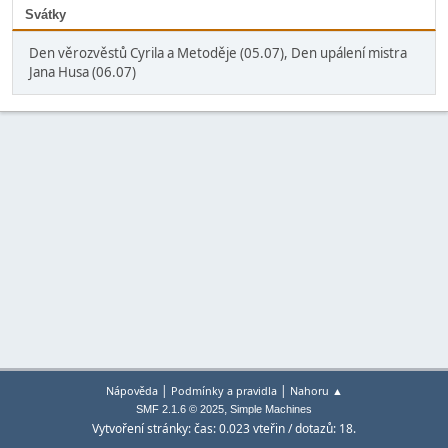
Svátky
Den věrozvěstů Cyrila a Metoděje (05.07), Den upálení mistra
Jana Husa (06.07)
|
|
Nápověda
Podmínky a pravidla
Nahoru ▲
,
SMF 2.1.6 © 2025
Simple Machines
Vytvoření stránky: čas: 0.023 vteřin / dotazů: 18.