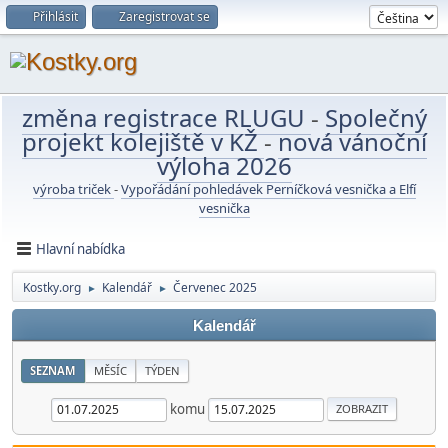
Přihlásit
Zaregistrovat se
změna registrace RLUGU
-
Společný
projekt kolejiště v KŽ
-
nová vánoční
výloha 2026
výroba triček
-
Vypořádání pohledávek Perníčková vesnička a Elfí
vesnička
Hlavní nabídka
Kostky.org
Kalendář
Červenec 2025
►
►
Kalendář
SEZNAM
MĚSÍC
TÝDEN
komu