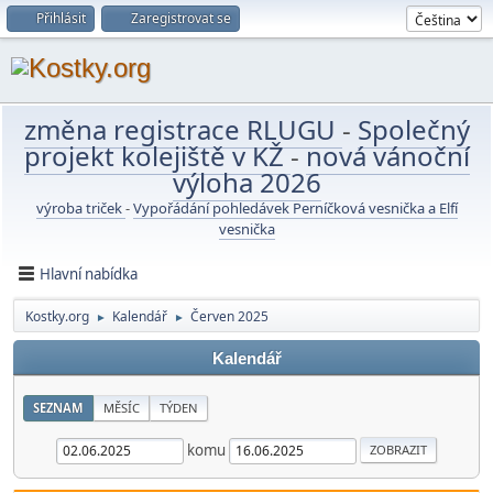
Přihlásit
Zaregistrovat se
změna registrace RLUGU
-
Společný
projekt kolejiště v KŽ
-
nová vánoční
výloha 2026
výroba triček
-
Vypořádání pohledávek Perníčková vesnička a Elfí
vesnička
Hlavní nabídka
Kostky.org
Kalendář
Červen 2025
►
►
Kalendář
SEZNAM
MĚSÍC
TÝDEN
komu