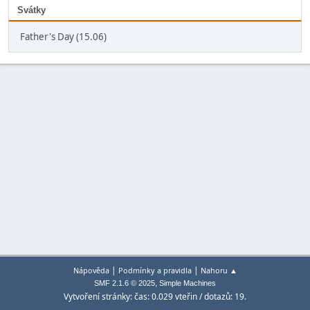
Svátky
Father's Day (15.06)
|
|
Nápověda
Podmínky a pravidla
Nahoru ▲
,
SMF 2.1.6 © 2025
Simple Machines
Vytvoření stránky: čas: 0.029 vteřin / dotazů: 19.