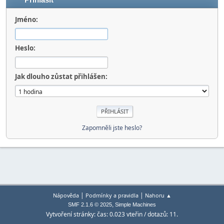
Přihlásit
Jméno:
Heslo:
Jak dlouho zůstat přihlášen:
Zapomněli jste heslo?
|
|
Nápověda
Podmínky a pravidla
Nahoru ▲
,
SMF 2.1.6 © 2025
Simple Machines
Vytvoření stránky: čas: 0.023 vteřin / dotazů: 11.