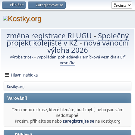
Přihlásit
Zaregistrovat se
změna registrace RLUGU
-
Společný
projekt kolejiště v KŽ
-
nová vánoční
výloha 2026
výroba triček
-
Vypořádání pohledávek Perníčková vesnička a Elfí
vesnička
Hlavní nabídka
Kostky.org
Varování!
Téma nebo diskuse, které hledáte, buď chybí, nebo jsou vám
nedostupné.
Prosím, přihlašte se nebo
zaregistrujte se
na Kostky.org