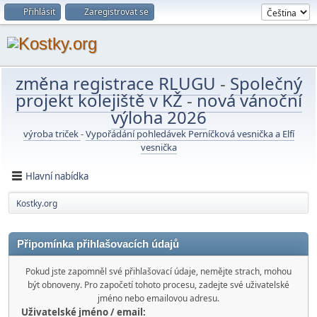
Přihlásit
Zaregistrovat se
změna registrace RLUGU
-
Společný
projekt kolejiště v KŽ
-
nová vánoční
výloha 2026
výroba triček
-
Vypořádání pohledávek Perníčková vesnička a Elfí
vesnička
Hlavní nabídka
Kostky.org
Připomínka přihlašovacích údajů
Pokud jste zapomněl své přihlašovací údaje, nemějte strach, mohou
být obnoveny. Pro započetí tohoto procesu, zadejte své uživatelské
jméno nebo emailovou adresu.
Uživatelské jméno / email: