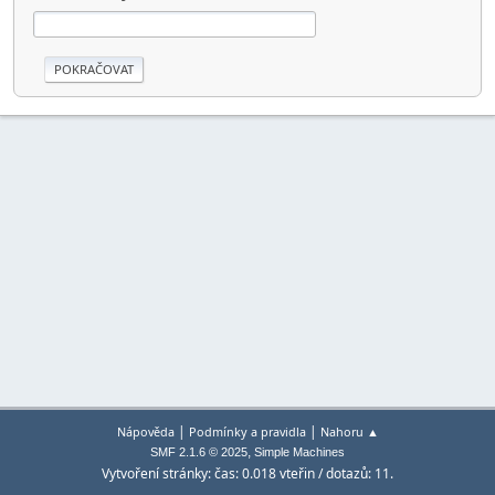
|
|
Nápověda
Podmínky a pravidla
Nahoru ▲
,
SMF 2.1.6 © 2025
Simple Machines
Vytvoření stránky: čas: 0.018 vteřin / dotazů: 11.