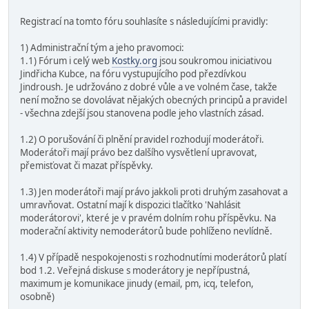
Registrací na tomto fóru souhlasíte s následujícími pravidly:
1) Administrační tým a jeho pravomoci:
1.1) Fórum i celý web
Kostky.org
jsou soukromou iniciativou
Jindřicha Kubce, na fóru vystupujícího pod přezdívkou
Jindroush. Je udržováno z dobré vůle a ve volném čase, takže
není možno se dovolávat nějakých obecných principů a pravidel
- všechna zdejší jsou stanovena podle jeho vlastních zásad.
1.2) O porušování či plnění pravidel rozhodují moderátoři.
Moderátoři mají právo bez dalšího vysvětlení upravovat,
přemisťovat či mazat příspěvky.
1.3) Jen moderátoři mají právo jakkoli proti druhým zasahovat a
umravňovat. Ostatní mají k dispozici tlačítko 'Nahlásit
moderátorovi', které je v pravém dolním rohu příspěvku. Na
moderační aktivity nemoderátorů bude pohlíženo nevlídně.
1.4) V případě nespokojenosti s rozhodnutími moderátorů platí
bod 1.2. Veřejná diskuse s moderátory je nepřípustná,
maximum je komunikace jinudy (email, pm, icq, telefon,
osobně)