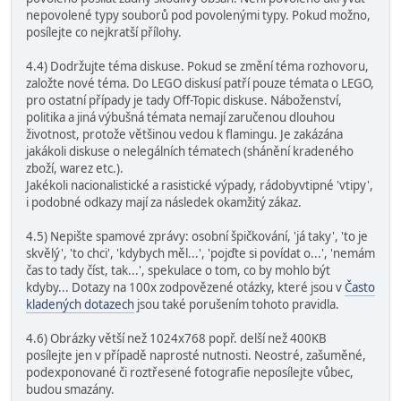
nepovolené typy souborů pod povolenými typy. Pokud možno,
posílejte co nejkratší přílohy.
4.4) Dodržujte téma diskuse. Pokud se změní téma rozhovoru,
založte nové téma. Do LEGO diskusí patří pouze témata o LEGO,
pro ostatní případy je tady Off-Topic diskuse. Náboženství,
politika a jiná výbušná témata nemají zaručenou dlouhou
životnost, protože většinou vedou k flamingu. Je zakázána
jakákoli diskuse o nelegálních tématech (shánění kradeného
zboží, warez etc.).
Jakékoli nacionalistické a rasistické výpady, rádobyvtipné 'vtipy',
i podobné odkazy mají za následek okamžitý zákaz.
4.5) Nepište spamové zprávy: osobní špičkování, 'já taky', 'to je
skvělý', 'to chci', 'kdybych měl...', 'pojďte si povídat o...', 'nemám
čas to tady číst, tak...', spekulace o tom, co by mohlo být
kdyby... Dotazy na 100x zodpovězené otázky, které jsou v
Často
kladených dotazech
jsou také porušením tohoto pravidla.
4.6) Obrázky větší než 1024x768 popř. delší než 400KB
posílejte jen v případě naprosté nutnosti. Neostré, zašuměné,
podexponované či roztřesené fotografie neposílejte vůbec,
budou smazány.