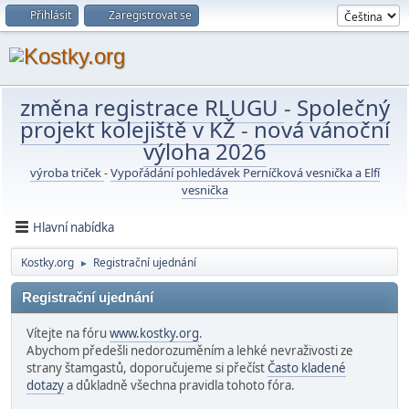
Přihlásit
Zaregistrovat se
změna registrace RLUGU
-
Společný
projekt kolejiště v KŽ
-
nová vánoční
výloha 2026
výroba triček
-
Vypořádání pohledávek Perníčková vesnička a Elfí
vesnička
Hlavní nabídka
Kostky.org
Registrační ujednání
►
Registrační ujednání
Vítejte na fóru
www.kostky.org
.
Abychom předešli nedorozuměním a lehké nevraživosti ze
strany štamgastů, doporučujeme si přečíst
Často kladené
dotazy
a důkladně všechna pravidla tohoto fóra.