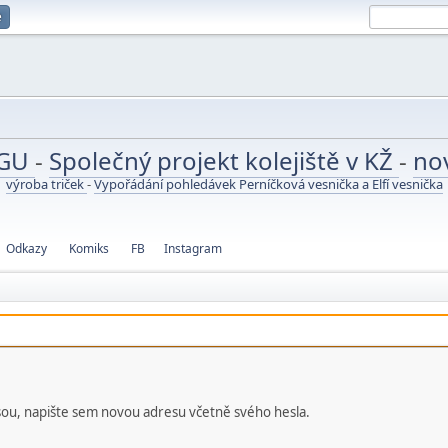
e
UGU
-
Společný projekt kolejiště v KŽ
-
no
výroba triček
-
Vypořádání pohledávek Perníčková vesnička a Elfí vesnička
Odkazy
Komiks
FB
Instagram
esou, napište sem novou adresu včetně svého hesla.