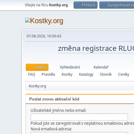
Vítejte na fóru
Kostky.org
.
Přihlásit
Zaregistrovat s
07.08.2026, 16:56:43
změna registrace RL
Domů
Vyhledávání
Kalendář
FAQ
Pravidla
Kostky
Katalogy
Slovník
Ceníky
Kostky.org
Poslat znovu aktivační kód
Uživatelské jméno nebo email:
Pokud jste se zaregistrovali s neplatnou emailovou adr
Nová emailová adresa: