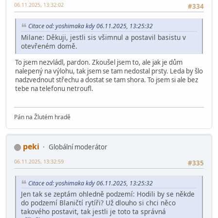
06.11.2025, 13:32:02
#334
Citace od: yoshimaka kdy 06.11.2025, 13:25:32
Milane: Děkuji, jestli sis všimnul a postavil basistu v
otevřeném domě.
To jsem nezvládl, pardon. Zkoušel jsem to, ale jak je dům
nalepený na výlohu, tak jsem se tam nedostal prsty. Leda by šlo
nadzvednout střechu a dostat se tam shora. To jsem si ale bez
tebe na telefonu netroufl.
Pán na Žlutém hradě
peki
Globální moderátor
06.11.2025, 13:32:59
#335
Citace od: yoshimaka kdy 06.11.2025, 13:25:32
Jen tak se zeptám ohledně podzemí: Hodili by se někde
do podzemí Blaničtí rytíři? Už dlouho si chci něco
takového postavit, tak jestli je toto ta správná