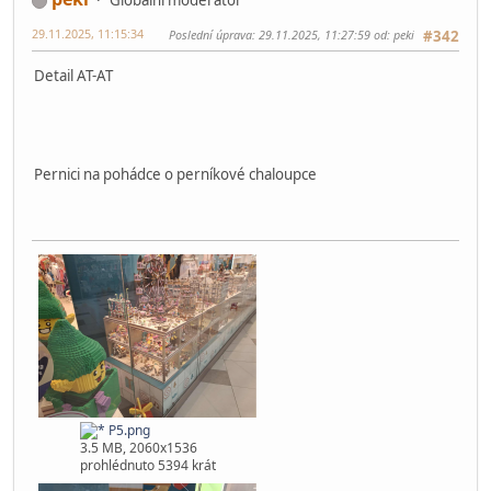
P4.png
3.58 MB, 2060x1440
prohlédnuto 4619 krát
4 lidem
se to líbí.
peki
Globální moderátor
29.11.2025, 11:15:34
Poslední úprava
: 29.11.2025, 11:27:59 od: peki
#342
Detail AT-AT
Pernici na pohádce o perníkové chaloupce