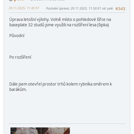
prohlédnuto 4727 krát
pernici na pohádce.png
2.79 MB, 2060x1180
prohlédnuto 4968 krát
peki
Globální moderátor
29.11.2025, 11:45:57
Poslední úprava
: 29.11.2025, 11:50:01 od: peki
#343
Úprava letošní výlohy. Volně místo o pohledové šířce na
baseplate 32 studů jsme využili na rozšíření lesa (šipka)
Původní