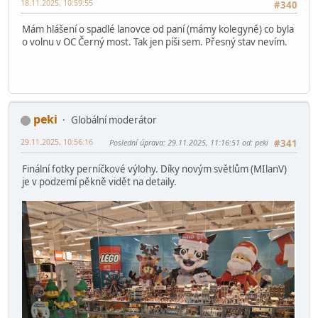
18.11.2025, 10:59:55
#340
Mám hlášení o spadlé lanovce od paní (mámy kolegyně) co byla
o volnu v OC Černý most. Tak jen píši sem. Přesný stav nevím.
peki
Globální moderátor
29.11.2025, 10:56:16
Poslední úprava
: 29.11.2025, 11:16:51 od: peki
#341
Finální fotky perníčkové výlohy. Díky novým světlům (MIlanV)
je v podzemí pěkně vidět na detaily.