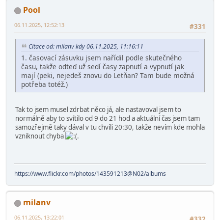
Pool
06.11.2025, 12:52:13
#331
Citace od: milanv kdy 06.11.2025, 11:16:11
1. časovací zásuvku jsem nařídil podle skutečného
času, takže odteď už sedí časy zapnutí a vypnutí jak
mají (peki, nejedeš znovu do Letňan? Tam bude možná
potřeba totéž.)
Tak to jsem musel zdrbat něco já, ale nastavoval jsem to
normálně aby to svítilo od 9 do 21 hod a aktuální čas jsem tam
samozřejmě taky dával v tu chvíli 20:30, takže nevím kde mohla
vzniknout chyba
.
https://www.flickr.com/photos/143591213@N02/albums
milanv
06.11.2025, 13:22:01
#332