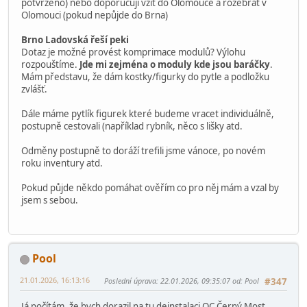
povolením.
OC Černý Most úterý 27.1 od 18:00
peki
hardegon (má krabice)
pomůže ještě někdo s balením? díky
odvoz středa 28.1 igorus(nebo jím domluvená osoba)
OC Letňany čtvrtek 29.1
vasyk okolo 12:00 sochy
peki odpoledne po 17:00 ostatní
pomůže ještě někdo s balením? díky
odvoz následně igorus (nebo jím domluvená osoba) výlohu
perníky ještě nerozpouštíme zájem je do Brna (buď bude
potvrzeno) nebo doporučuji vzít do Olomouce a rozebrat v
Olomouci (pokud nepůjde do Brna)
Brno Ladovská řeší peki
Dotaz je možné provést komprimace modulů? Výlohu
rozpouštíme.
Jde mi zejména o moduly kde jsou baráčky
.
Mám představu, že dám kostky/figurky do pytle a podložku
zvlášť.
Dále máme pytlík figurek které budeme vracet individuálně,