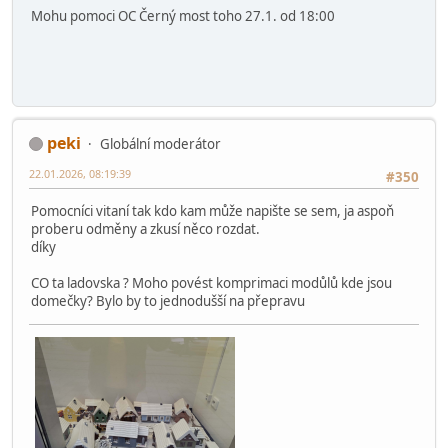
21.01.2026, 16:26:24
#348
Pomůžu v Letňanech.
Pán na Žlutém hradě
Chikos
21.01.2026, 18:57:55
#349
Mohu pomoci OC Černý most toho 27.1. od 18:00
peki
Globální moderátor
22.01.2026, 08:19:39