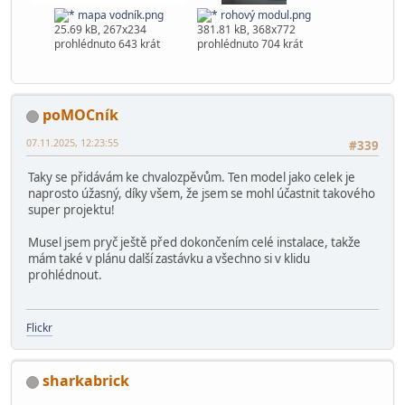
mapa vodník.png
rohový modul.png
25.69 kB, 267x234
381.81 kB, 368x772
prohlédnuto 643 krát
prohlédnuto 704 krát
poMOCník
07.11.2025, 12:23:55
#339
Taky se přidávám ke chvalozpěvům. Ten model jako celek je
naprosto úžasný, díky všem, že jsem se mohl účastnit takového
super projektu!
Musel jsem pryč ještě před dokončením celé instalace, takže
mám také v plánu další zastávku a všechno si v klidu
prohlédnout.
Flickr
sharkabrick