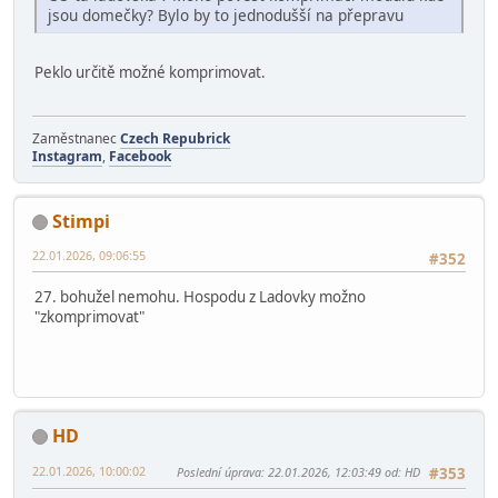
nedomky4.png
2.97 MB, 2048x1536
prohlédnuto 561 krát
Hardegon
22.01.2026, 08:34:46
#351
Citace od: peki kdy 22.01.2026, 08:19:39
CO ta ladovska ? Moho povést komprimaci modůlů kde
jsou domečky? Bylo by to jednodušší na přepravu
Peklo určitě možné komprimovat.
Zaměstnanec
Czech Repubrick
Instagram
,
Facebook