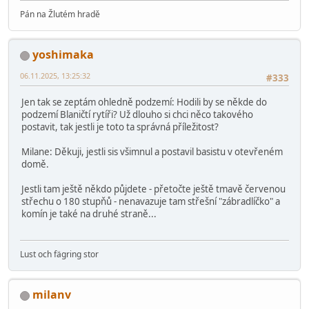
Pán na Žlutém hradě
yoshimaka
06.11.2025, 13:25:32
#333
Jen tak se zeptám ohledně podzemí: Hodili by se někde do
podzemí Blaničtí rytíři? Už dlouho si chci něco takového
postavit, tak jestli je toto ta správná příležitost?
Milane: Děkuji, jestli sis všimnul a postavil basistu v otevřeném
domě.
Jestli tam ještě někdo půjdete - přetočte ještě tmavě červenou
střechu o 180 stupňů - nenavazuje tam střešní "zábradlíčko" a
komín je také na druhé straně...
Lust och fägring stor
milanv