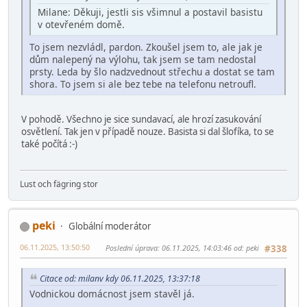
Milane: Děkuji, jestli sis všimnul a postavil basistu
v otevřeném domě.
To jsem nezvládl, pardon. Zkoušel jsem to, ale jak je
dům nalepený na výlohu, tak jsem se tam nedostal
prsty. Leda by šlo nadzvednout střechu a dostat se tam
shora. To jsem si ale bez tebe na telefonu netroufl.
V pohodě. Všechno je sice sundavací, ale hrozí zasukování
osvětlení. Tak jen v případě nouze. Basista si dal šlofíka, to se
také počítá :-)
Lust och fägring stor
peki
Globální moderátor
06.11.2025, 13:50:50
Poslední úprava
: 06.11.2025, 14:03:46 od: peki
#338
Citace od: milanv kdy 06.11.2025, 13:37:18
Vodnickou domácnost jsem stavěl já.