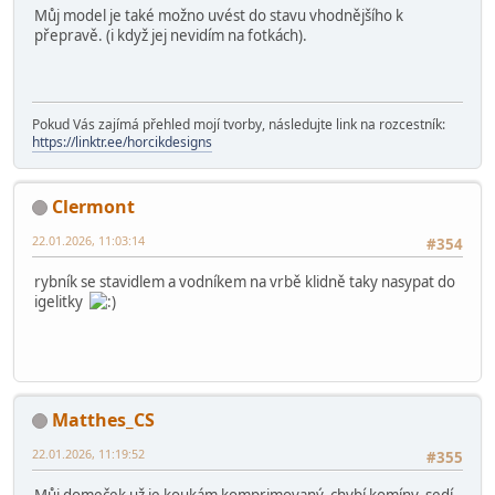
Stimpi
22.01.2026, 09:06:55
#352
27. bohužel nemohu. Hospodu z Ladovky možno
"zkomprimovat"
HD
22.01.2026, 10:00:02
Poslední úprava
: 22.01.2026, 12:03:49 od: HD
#353
Můj model je také možno uvést do stavu vhodnějšího k
přepravě. (i když jej nevidím na fotkách).
Pokud Vás zajímá přehled mojí tvorby, následujte link na rozcestník:
https://linktr.ee/horcikdesigns