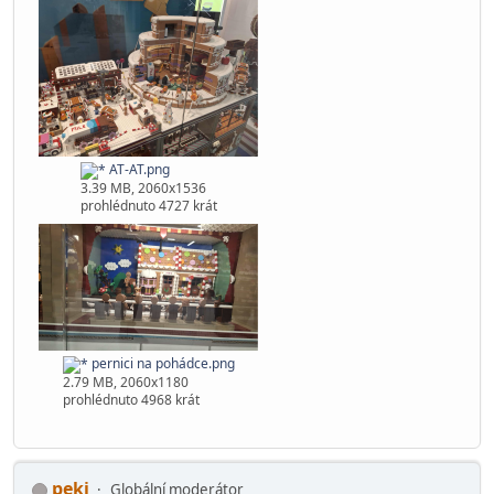
P5.png
3.5 MB, 2060x1536
prohlédnuto 5394 krát
AT-AT.png
3.39 MB, 2060x1536