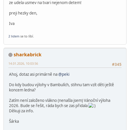
1 osobě
se toto líbí.
peki
Globální moderátor
29.11.2025, 12:00:38
#344
Výlohy opět boduji
Dobry den pane Pekarek,
dneska jeste jedna zprava.
Chtela jsem vam za cely nas tym podekovat za letosni vylohu. Je
naprosto paradni ! Ma to krasnou vanocni atmosferu a verim,
ze udela usmev na tvari nejenom detem!
preji hezky den,
Iva
2 lidem
se to líbí.