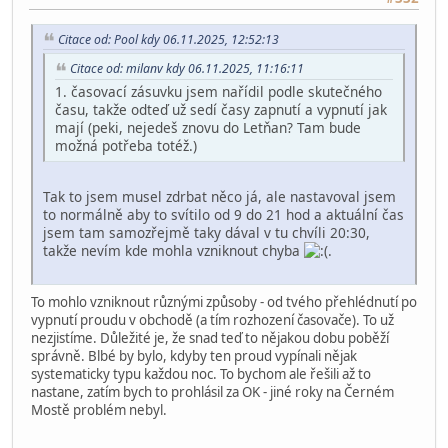
Citace od: Pool kdy 06.11.2025, 12:52:13
Citace od: milanv kdy 06.11.2025, 11:16:11
1. časovací zásuvku jsem nařídil podle skutečného
času, takže odteď už sedí časy zapnutí a vypnutí jak
mají (peki, nejedeš znovu do Letňan? Tam bude
možná potřeba totéž.)
Tak to jsem musel zdrbat něco já, ale nastavoval jsem
to normálně aby to svítilo od 9 do 21 hod a aktuální čas
jsem tam samozřejmě taky dával v tu chvíli 20:30,
takže nevím kde mohla vzniknout chyba
.
To mohlo vzniknout různými způsoby - od tvého přehlédnutí po
vypnutí proudu v obchodě (a tím rozhození časovače). To už
nezjistíme. Důležité je, že snad teď to nějakou dobu poběží
správně. Blbé by bylo, kdyby ten proud vypínali nějak
systematicky typu každou noc. To bychom ale řešili až to
nastane, zatím bych to prohlásil za OK - jiné roky na Černém
Mostě problém nebyl.