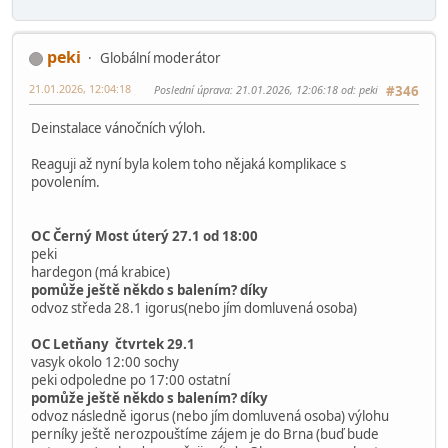
sharkabrick
14.01.2026, 10:03:56
#345
Ahoj, dotaz asi primárně na
@peki
Do kdy budou výlohy v Bambulích, stihnu tam vzít děti ještě
koncem ledna?
Zatím není založeno vlákno (nenašla jsem) Vánoční výloha
2026. Bude se řešit, ráda bych se zas přidala
Děkuji za info.
Šárka
peki
Globální moderátor
21.01.2026, 12:04:18
Poslední úprava
: 21.01.2026, 12:06:18 od: peki
#346
Deinstalace vánočních výloh.
Reaguji až nyní byla kolem toho nějaká komplikace s