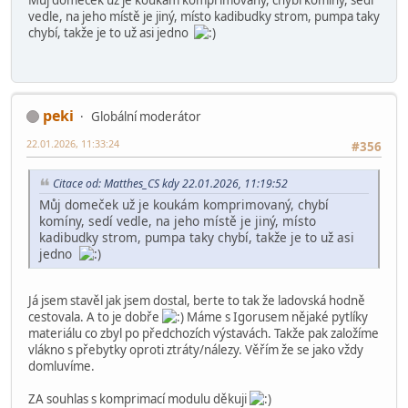
Clermont
22.01.2026, 11:03:14
#354
rybník se stavidlem a vodníkem na vrbě klidně taky nasypat do
igelitky
Matthes_CS
22.01.2026, 11:19:52
#355
Můj domeček už je koukám komprimovaný, chybí komíny, sedí
vedle, na jeho místě je jiný, místo kadibudky strom, pumpa taky
chybí, takže je to už asi jedno
peki
Globální moderátor
22.01.2026, 11:33:24
#356