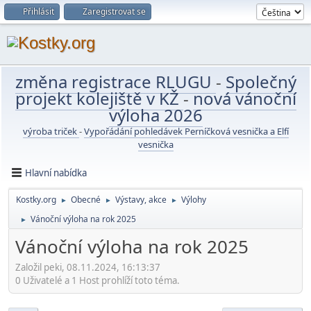
Přihlásit
Zaregistrovat se
změna registrace RLUGU
-
Společný
projekt kolejiště v KŽ
-
nová vánoční
výloha 2026
výroba triček
-
Vypořádání pohledávek Perníčková vesnička a Elfí
vesnička
Hlavní nabídka
Kostky.org
Obecné
Výstavy, akce
Výlohy
►
►
►
Vánoční výloha na rok 2025
►
Vánoční výloha na rok 2025
Založil peki, 08.11.2024, 16:13:37
0 Uživatelé a 1 Host prohlíží toto téma.