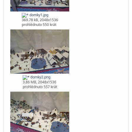
#350
Pomocníci vitaní tak kdo kam může napište se sem, ja aspoň
proberu odměny a zkusí něco rozdat.
díky
CO ta ladovska ? Moho povést komprimaci modůlů kde jsou
domečky? Bylo by to jednodušší na přepravu
domky1.jpg
369.78 kB, 2048x1536
prohlédnuto 550 krát