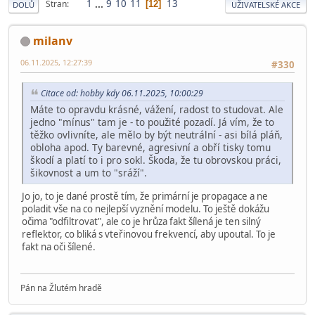
1
...
9
10
11
13
Stran
12
DOLŮ
UŽIVATELSKÉ AKCE
milanv
06.11.2025, 12:27:39
#330
Citace od: hobby kdy 06.11.2025, 10:00:29
Máte to opravdu krásné, vážení, radost to studovat. Ale
jedno "mínus" tam je - to použité pozadí. Já vím, že to
těžko ovlivníte, ale mělo by být neutrální - asi bílá pláň,
obloha apod. Ty barevné, agresivní a obří tisky tomu
škodí a platí to i pro sokl. Škoda, že tu obrovskou práci,
šikovnost a um to "sráží".
Jo jo, to je dané prostě tím, že primární je propagace a ne
poladit vše na co nejlepší vyznění modelu. To ještě dokážu
očima "odfiltrovat", ale co je hrůza fakt šílená je ten silný
reflektor, co bliká s vteřinovou frekvencí, aby upoutal. To je
fakt na oči šílené.
Pán na Žlutém hradě