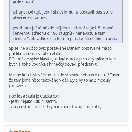
příležitost?
Milane: Děkuji, jestli sis všimnul a postavil basistu v
otevřeném domě.
Jestli tam ještě někdo půjdete - přetočte ještě tmavě
červenou střechu o 180 stupňů - nenavazuje tam
střešní "zábradlíčko" a komín je také na druhé straně...
Spíše ne a už to bylo postavené Danem postavené má to
publikované na začátku vlákna.
POd město spíše klasiku, jediná otázka je co z rybníkem tam
bych si toho vodníka s hrnečky dovedl představit.
Milane kdo ti stavěl vodníka do strašidelného projektu ? Tuším
že tam jsme něco takového viděl. Bylo by to na 2 moduly
(rohové )
Pod les a skálu je otázka co :
- jestli nějakou důlní šachtu
- asi prostor i pro skřítky mim pod stávajícími skřítky
milanv