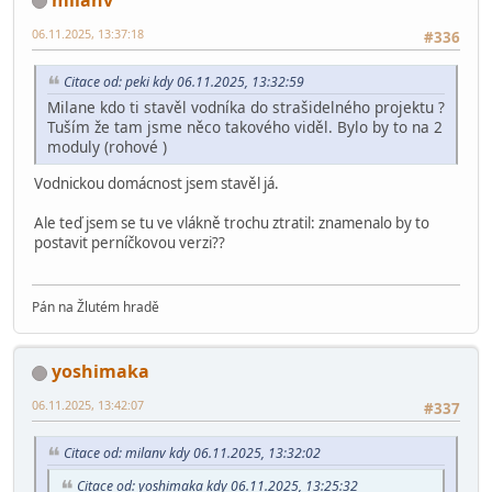
06.11.2025, 13:37:18
#336
Citace od: peki kdy 06.11.2025, 13:32:59
Milane kdo ti stavěl vodníka do strašidelného projektu ?
Tuším že tam jsme něco takového viděl. Bylo by to na 2
moduly (rohové )
Vodnickou domácnost jsem stavěl já.
Ale teď jsem se tu ve vlákně trochu ztratil: znamenalo by to
postavit perníčkovou verzi??
Pán na Žlutém hradě
yoshimaka
06.11.2025, 13:42:07
#337
Citace od: milanv kdy 06.11.2025, 13:32:02
Citace od: yoshimaka kdy 06.11.2025, 13:25:32