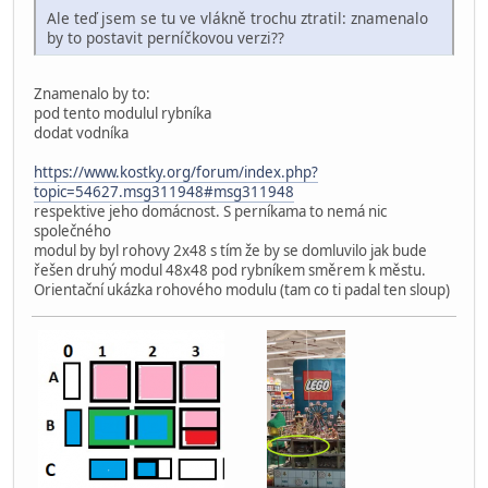
Ale teď jsem se tu ve vlákně trochu ztratil: znamenalo
by to postavit perníčkovou verzi??
Znamenalo by to:
pod tento modulul rybníka
dodat vodníka
https://www.kostky.org/forum/index.php?
topic=54627.msg311948#msg311948
respektive jeho domácnost. S perníkama to nemá nic
společného
modul by byl rohovy 2x48 s tím že by se domluvilo jak bude
řešen druhý modul 48x48 pod rybníkem směrem k městu.
Orientační ukázka rohového modulu (tam co ti padal ten sloup)