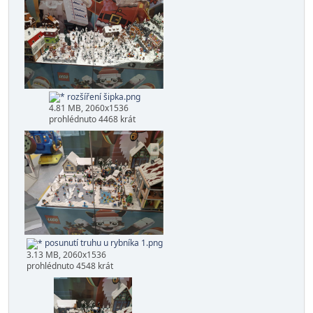
Po rozšíření
Dále jsem otevřel prostor trhů kolem rybníka směrem k
barákům.
rozšíření šipka.png
4.81 MB, 2060x1536
prohlédnuto 4468 krát