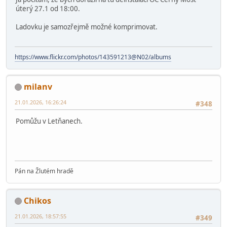
postupně cestovali (například rybník, něco s lišky atd.
Odměny postupně to doráží trefili jsme vánoce, po novém
roku inventury atd.
Pokud půjde někdo pomáhat ověřím co pro něj mám a vzal by
jsem s sebou.
Pool
21.01.2026, 16:13:16
Poslední úprava
: 22.01.2026, 09:35:07 od: Pool
#347
Já počítám, že bych dorazil na tu deinstalaci OC Černý Most
úterý 27.1 od 18:00.
Ladovku je samozřejmě možné komprimovat.
https://www.flickr.com/photos/143591213@N02/albums
milanv