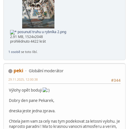
posunutí truhu u rybníka 1.png
3.13 MB, 2060x1536
prohlédnuto 4548 krát
posunutí truhu u rybníka 2.png
2.91 MB, 1524x2048
prohlédnuto 4422 krát