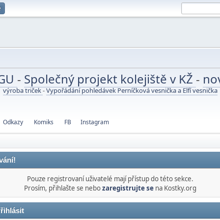
e
UGU
-
Společný projekt kolejiště v KŽ
-
no
výroba triček
-
Vypořádání pohledávek Perníčková vesnička a Elfí vesnička
Odkazy
Komiks
FB
Instagram
vání!
Pouze registrovaní uživatelé mají přístup do této sekce.
Prosím, přihlašte se nebo
zaregistrujte se
na Kostky.org
řihlásit