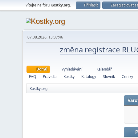
Vítejte na fóru
Kostky.org
.
Přihlásit
Zaregistrovat s
07.08.2026, 13:37:46
změna registrace RL
Domů
Vyhledávání
Kalendář
FAQ
Pravidla
Kostky
Katalogy
Slovník
Ceníky
Kostky.org
Varo
P