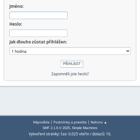
Jméno:
Heslo:
Jak dlouho zůstat přihlášen:
Zapomněli jste heslo?
|
|
Nápověda
Podmínky a pravidla
Nahoru ▲
,
SMF 2.1.6 © 2025
Simple Machines
Vytvoření stránky: čas: 0.025 vteřin / dotazů: 10.