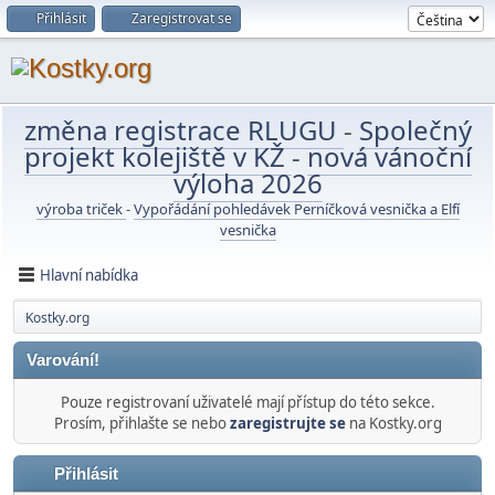
Přihlásit
Zaregistrovat se
změna registrace RLUGU
-
Společný
projekt kolejiště v KŽ
-
nová vánoční
výloha 2026
výroba triček
-
Vypořádání pohledávek Perníčková vesnička a Elfí
vesnička
Hlavní nabídka
Kostky.org
Varování!
Pouze registrovaní uživatelé mají přístup do této sekce.
Prosím, přihlašte se nebo
zaregistrujte se
na Kostky.org
Přihlásit