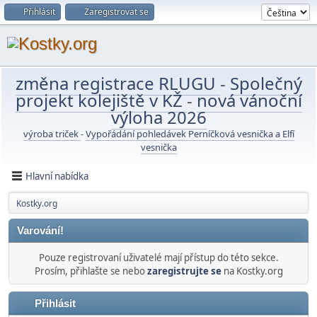
Přihlásit
Zaregistrovat se
změna registrace RLUGU
-
Společný
projekt kolejiště v KŽ
-
nová vánoční
výloha 2026
výroba triček
-
Vypořádání pohledávek Perníčková vesnička a Elfí
vesnička
Hlavní nabídka
Kostky.org
Varování!
Pouze registrovaní uživatelé mají přístup do této sekce.
Prosím, přihlašte se nebo
zaregistrujte se
na Kostky.org
Přihlásit