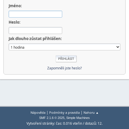
Jméno:
Heslo:
Jak dlouho zůstat přihlášen:
Zapomněli jste heslo?
|
|
Nápověda
Podmínky a pravidla
Nahoru ▲
,
SMF 2.1.6 © 2025
Simple Machines
Vytvoření stránky: čas: 0.016 vteřin / dotazů: 12.